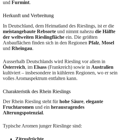
und
Furmint
.
Herkunft und Verbreitung
In Deutschland, dem Heimatland des Rieslings, ist er die
meistangebaute Rebsorte
und nimmt nahezu
die Hälfte
der weltweiten Rieslingfläche
ein. Die größten
Anbauflächen finden sich in den Regionen
Pfalz
,
Mosel
und
Rheingau
.
Ausserhalb Deutschlands wird Riesling vor allem in
Österreich
, im
Elsass
(Frankreich) sowie in
Australien
kultiviert – insbesondere in kühleren Regionen, wo er sein
volles Aromaspektrum entfalten kann.
Charakteristik des Rhein Rieslings
Der Rhein Riesling steht für
hohe Säure
,
elegante
Fruchtaromen
und ein
herausragendes
Alterungspotenzial
.
Typische Aromen junger Rieslinge sind:
Zitrusfrüchte