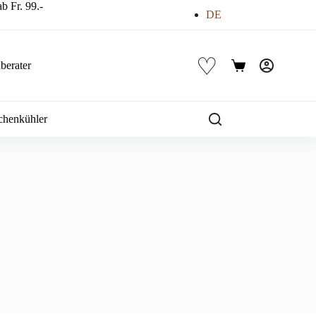
b Fr. 99.-
DE
♡
berater
Warenkorb
chenkühler