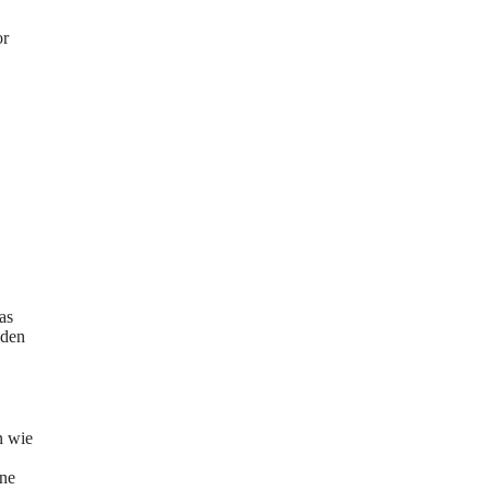
or
as
oden
n wie
ine