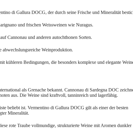
ino di Gallura DOCG, der durch seine Frische und Mineralität bestic
arignano und frischen Weissweinen wie Nuragus.
s auf Cannonau und anderen autochthonen Sorten.
ne abwechslungsreiche Weinproduktion.
it kühleren Bedingungen, die besonders komplexe und elegante Wein
international als Grenache bekannt. Cannonau di Sardegna DOC zeichne
ten aus. Die Weine sind kraftvoll, tanninreich und lagerfähig.
te beliebt ist. Vermentino di Gallura DOCG gilt als einer der besten
ter Mineralität.
iese rote Traube vollmundige, strukturierte Weine mit Aromen dunkler