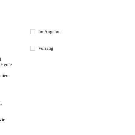
Im Angebot
Vorrätig
l
. Heute
inien
,
wie