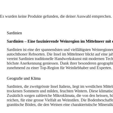
Es wurden keine Produkte gefunden, die deiner Auswahl entsprechen.
Sardinien
Sardinien – Eine faszinierende Weinregion im Mittelmeer mit
Sardinien ist eine der spannendsten und vielfältigsten Weinregionen 
autochthoner Rebsorten. Die Insel im Mittelmeer blickt auf eine jah
vereint Sardinien traditionelle Handwerkskunst mit modernen Techn
höchste Anerkennung geniessen. Dank ihrer besonderen geographi
zunehmend zu einer Top-Region für Weinliebhaber und Experten.
Geografie und Klima
Sardinien, die zweitgrösste Insel Italiens, liegt im westlichen Mit
trockenen Sommern und milden, feuchten Wintern. Diese klimatis
Zusätzlich sorgen zahlreiche Mikroklimata, die von den heissen, 
reichen, für eine grosse Vielfalt an Weinstilen. Die Bodenbeschaffe
granitische Böden, die den Weinen eine charakteristische Mineralit