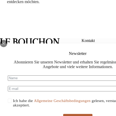
entdecken möchten.
Kontakt
Newsletter
info@le-bouch
Abonnieren Sie unseren Newsletter und erhalten Sie regelmässi
Facebook
Instagram
lebouchon.ch@
Angebote und viele weitere Informationen.
078 714 88 88
Ich habe die
Allgemeine Geschäftsbedingungen
gelesen, verst
akzeptiert.