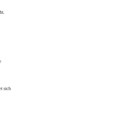
ht.
e
t sich