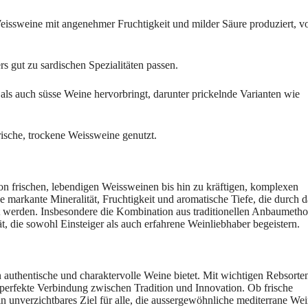
Weissweine mit angenehmer Fruchtigkeit und milder Säure produziert, v
rs gut zu sardischen Spezialitäten passen.
ls auch süsse Weine hervorbringt, darunter prickelnde Varianten wie
ische, trockene Weissweine genutzt.
on frischen, lebendigen Weissweinen bis hin zu kräftigen, komplexen
markante Mineralität, Fruchtigkeit und aromatische Tiefe, die durch d
igt werden. Insbesondere die Kombination aus traditionellen Anbaumeth
, die sowohl Einsteiger als auch erfahrene Weinliebhaber begeistern.
n authentische und charaktervolle Weine bietet. Mit wichtigen Rebsorte
e perfekte Verbindung zwischen Tradition und Innovation. Ob frische
in unverzichtbares Ziel für alle, die aussergewöhnliche mediterrane We