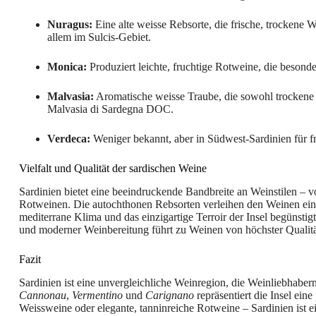
Nuragus:
Eine alte weisse Rebsorte, die frische, trockene 
allem im Sulcis-Gebiet.
Monica:
Produziert leichte, fruchtige Rotweine, die besonde
Malvasia:
Aromatische weisse Traube, die sowohl trockene a
Malvasia di Sardegna DOC.
Verdeca:
Weniger bekannt, aber in Südwest-Sardinien für fr
Vielfalt und Qualität der sardischen Weine
Sardinien bietet eine beeindruckende Bandbreite an Weinstilen – v
Rotweinen. Die autochthonen Rebsorten verleihen den Weinen eine 
mediterrane Klima und das einzigartige Terroir der Insel begünst
und moderner Weinbereitung führt zu Weinen von höchster Qualität
Fazit
Sardinien ist eine unvergleichliche Weinregion, die Weinliebhaber
Cannonau
,
Vermentino
und
Carignano
repräsentiert die Insel ein
Weissweine oder elegante, tanninreiche Rotweine – Sardinien ist e