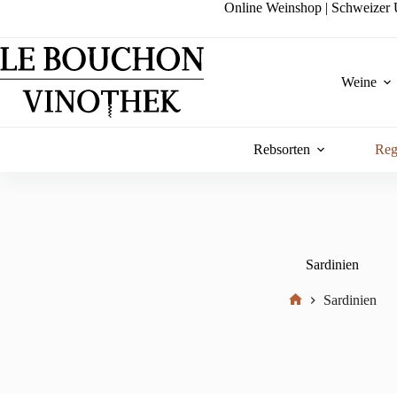
Zum
Online Weinshop | Schweizer U
Inhalt
springen
Weine
Rebsorten
Reg
Sardinien
Sardinien
Start