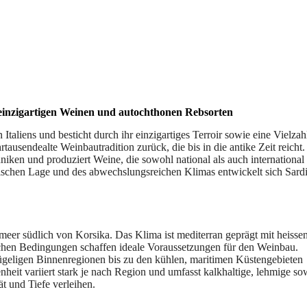
 einzigartigen Weinen und autochthonen Rebsorten
Italiens und besticht durch ihr einzigartiges Terroir sowie eine Vielzah
rtausendealte Weinbautradition zurück, die bis in die antike Zeit reicht
iken und produziert Weine, die sowohl national als auch international
schen Lage und des abwechslungsreichen Klimas entwickelt sich Sard
telmeer südlich von Korsika. Das Klima ist mediterran geprägt mit heissen
chen Bedingungen schaffen ideale Voraussetzungen für den Weinbau.
hügeligen Binnenregionen bis zu den kühlen, maritimen Küstengebieten
nheit variiert stark je nach Region und umfasst kalkhaltige, lehmige so
ät und Tiefe verleihen.