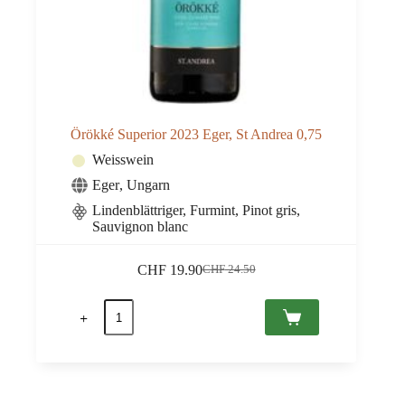
Örökké Superior 2023 Eger, St Andrea 0,75
Weisswein
Eger
,
Ungarn
Lindenblättriger, Furmint, Pinot gris,
Sauvignon blanc
CHF
19.90
CHF
24.50
Ursprünglicher
Aktueller
Preis
Preis
Örökké
war:
ist:
Superior
CHF 24.50
CHF 19.90.
2023
Eger,
St
Andrea
0,75