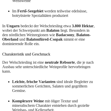
Weissweine
Im
Fertő-Seegebiet
werden teilweise edelsüsse,
botrytisierte Spezialitäten produziert
In
Ungarn
bedeckt der Welschriesling etwa
3.800 Hektar
,
wobei der Schwerpunkt am
Balaton
liegt. Besonders in
den nördlichen Weinregionen wie
Badacsony
,
Balaton-
Oberland
und
Balatonfüred-Csopak
nimmt er eine
dominierende Rolle ein.
Charakteristik und Geschmack
Der Welschriesling ist eine
neutrale Rebsorte
, die je nach
Ausbau sehr unterschiedliche Weinprofile hervorbringen
kann.
Leichte, frische Varianten
sind ideale Begleiter zu
sommerlichen Gerichten, Salaten und gegrilltem
Gemüse.
Komplexere Weine
mit öliger Textur und
mineralischem Charakter entstehen durch gezielte
Weinbau- und Kellerarbeit.