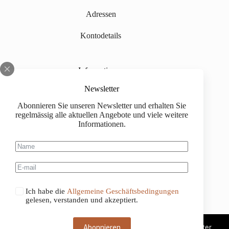
Adressen
Kontodetails
Informationen
Über uns
Newsletter
Abonnieren Sie unseren Newsletter und erhalten Sie
Impressum
regelmässig alle aktuellen Angebote und viele weitere
Informationen.
Versand
Kaufinformationen
Allgemeine Geschäftsbedingungen
Ich habe die
Allgemeine Geschäftsbedingungen
gelesen, verstanden und akzeptiert.
Abonnieren
Diese Website benutzt Cookies. Wenn du die Website weiter