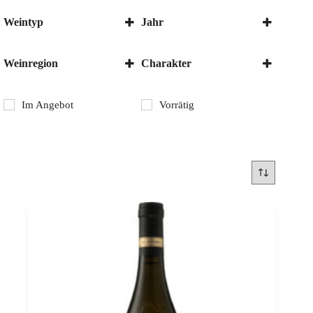
Weintyp
Jahr
Weisswein
2019
Weinregion
Charakter
Eger
Trocken
Somlo
Im Angebot
Vorrätig
Ungarn