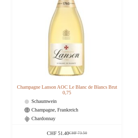
Champagne Lanson AOC Le Blanc de Blancs Brut
0,75
Schaumwein
Champagne
,
Frankreich
Chardonnay
CHF
51.40
CHF
73.50
Ursprünglicher
Aktueller