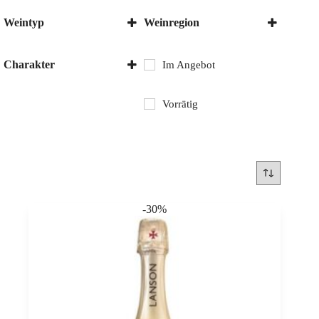
Weintyp
Weinregion
Schaumwein
Champagne
Frankreich
Charakter
Im Angebot
Trocken
Vorrätig
-30%