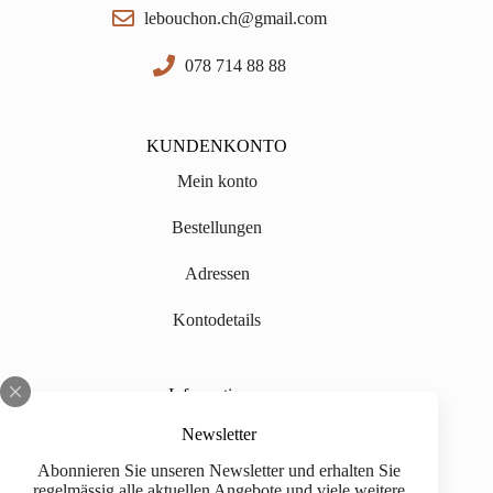
lebouchon.ch@gmail.com
078 714 88 88
KUNDENKONTO
Mein konto
Bestellungen
Adressen
Kontodetails
Informationen
Über uns
Newsletter
Abonnieren Sie unseren Newsletter und erhalten Sie
Impressum
regelmässig alle aktuellen Angebote und viele weitere