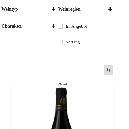
Weintyp
Weinregion
Rotwein
Burgund
Frankreich
Charakter
Im Angebot
Trocken
Vorrätig
-30%