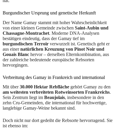
hat.
Burgundischer Ursprung und genetische Herkunft
Der Name Gamay stammt mit hoher Wahrscheinlichkeit
von einer kleinen Gemeinde zwischen
Saint-Aubin und
Chassagne-Montrachet
. Moderne DNA-Analysen
bestätigen eindeutig, dass der Gamay tief im
burgundischen Terroir
verwurzelt ist. Genetisch geht er
aus einer
natürlichen Kreuzung von Pinot Noir und
Gouais Blanc
hervor – derselben Elternkombination, aus
der zahlreiche bedeutende europäische Rebsorten
hervorgingen.
Verbreitung des Gamay in Frankreich und international
Mit über
30.000 Hektar Rebfläche
gehört Gamay zu den
am weitesten verbreiteten Rotweinsorten Frankreichs
.
Sein Zentrum liegt im
Beaujolais
, insbesondere in den
zehn Cru-Gemeinden, die international für hochwertige,
langlebige Gamay-Weine bekannt sind.
Doch nicht nur dort gedeiht die Rebsorte hervorragend. Sie
ist ebenso im: