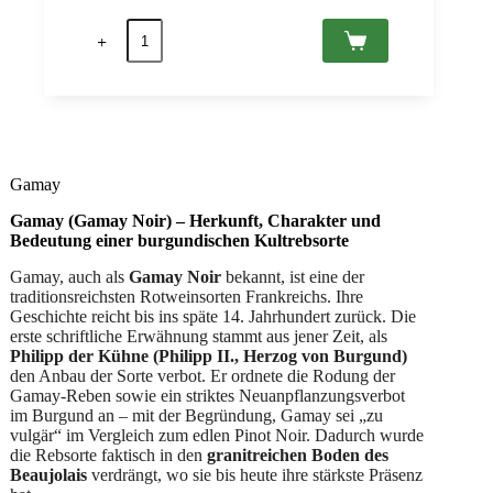
Preis
Preis
Fleurie
war:
ist:
Vieilles
CHF 18.50
CHF 12.90.
Vignes
2023
AC,
Domaine
Laurent
Perrachon
et
Gamay
Fils
0,75
Gamay (Gamay Noir) – Herkunft, Charakter und
Menge
Bedeutung einer burgundischen Kultrebsorte
Gamay, auch als
Gamay Noir
bekannt, ist eine der
traditionsreichsten Rotweinsorten Frankreichs. Ihre
Geschichte reicht bis ins späte 14. Jahrhundert zurück. Die
erste schriftliche Erwähnung stammt aus jener Zeit, als
Philipp der Kühne (Philipp II., Herzog von Burgund)
den Anbau der Sorte verbot. Er ordnete die Rodung der
Gamay-Reben sowie ein striktes Neuanpflanzungsverbot
im Burgund an – mit der Begründung, Gamay sei „zu
vulgär“ im Vergleich zum edlen Pinot Noir. Dadurch wurde
die Rebsorte faktisch in den
granitreichen Boden des
Beaujolais
verdrängt, wo sie bis heute ihre stärkste Präsenz