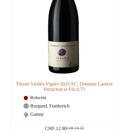
Fleurie Vieilles Vignes 2023 AC, Domaine Laurent
Perrachon et Fils 0,75
Rotwein
Burgund
,
Frankreich
Gamay
CHF
12.90
CHF
18.50
Ursprünglicher
Aktueller