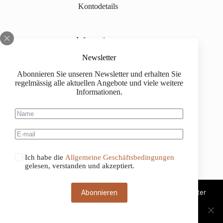
Kontodetails
Informationen
Über uns
Newsletter
Abonnieren Sie unseren Newsletter und erhalten Sie
Impressum
regelmässig alle aktuellen Angebote und viele weitere
Informationen.
Versand
Kaufinformationen
Allgemeine Geschäftsbedingungen
Ich habe die
Allgemeine Geschäftsbedingungen
gelesen, verstanden und akzeptiert.
Abonnieren
Diese Website benutzt Cookies. Wenn du die Website weiter
nutzt, gehen wir von deinem Einverständnis aus.
Deutsch
Français
OK