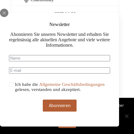
CHF
14.90
Newsletter
Borgofulvia
Alcol
Abonnieren Sie unseren Newsletter und erhalten Sie
Zero,
regelmässig alle aktuellen Angebote und viele weitere
Il
Informationen.
Poggiarello
0,75
Menge
-20%
Ich habe die
Allgemeine Geschäftsbedingungen
gelesen, verstanden und akzeptiert.
Abonnieren
Diese Website benutzt Cookies. Wenn du die Website weiter
nutzt, gehen wir von deinem Einverständnis aus.
OK