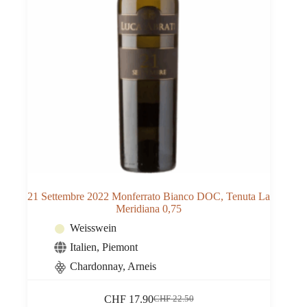
21 Settembre 2022 Monferrato Bianco DOC, Tenuta La
Meridiana 0,75
Weisswein
Italien
,
Piemont
Chardonnay, Arneis
CHF
17.90
CHF
22.50
Ursprünglicher
Aktueller