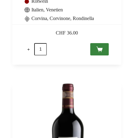
Rotwein
Italien
,
Venetien
Corvina, Corvinone, Rondinella
CHF
36.00
Amarone
della
Valpolicella
Classico
2021
DOCG,
Giuseppe
Campagnola
0,75
Menge