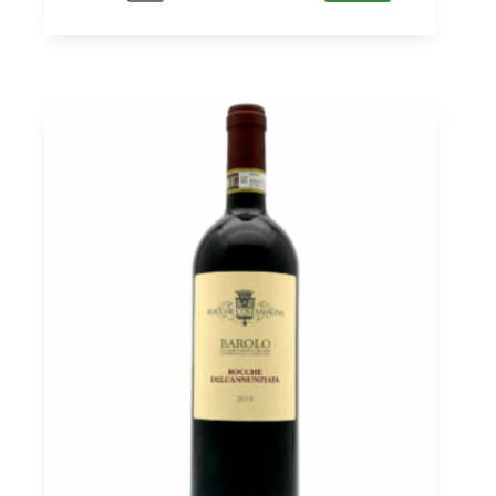
La
Tota
2022
DOCG,
Marchesi
Alfieri
0,75
Menge