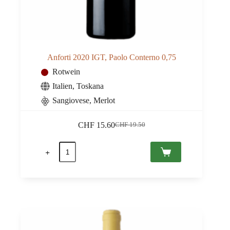
Anforti 2020 IGT, Paolo Conterno 0,75
Rotwein
Italien
,
Toskana
Sangiovese, Merlot
CHF
15.60
CHF
19.50
Ursprünglicher
Aktueller
Preis
Preis
Anforti
war:
ist:
2020
CHF 19.50
CHF 15.60.
IGT,
Paolo
Conterno
0,75
Menge