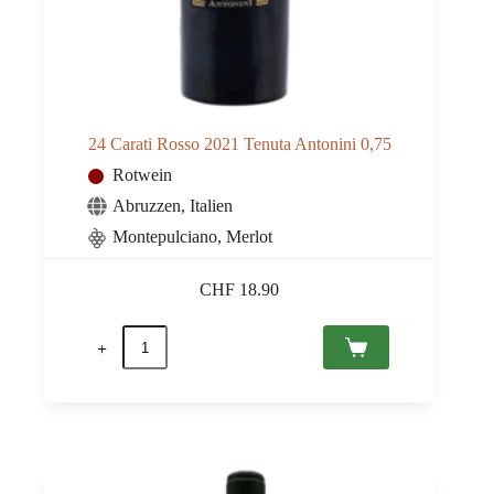
24 Carati Rosso 2021 Tenuta Antonini 0,75
Rotwein
Abruzzen
,
Italien
Montepulciano, Merlot
CHF
18.90
24
Carati
Rosso
2021
Tenuta
Antonini
0,75
Menge