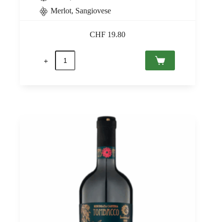
Merlot, Sangiovese
CHF
19.80
Anforti
2021
IGT,
Paolo
Conterno
0,75
Menge