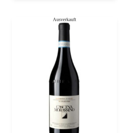
Rocche
Costamagna
0,75
Menge