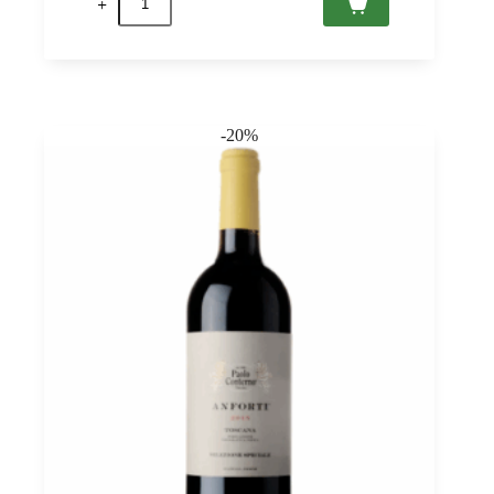
della
Valpolicella
Classico
Riserva
2020
DOCG,
Caterina
-20%
Zardini
0,75
Menge