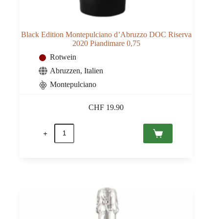
Black Edition Montepulciano d’Abruzzo DOC Riserva
2020 Piandimare 0,75
Rotwein
Abruzzen
,
Italien
Montepulciano
CHF
19.90
Black
Edition
Montepulciano
d'Abruzzo
DOC
Riserva
2020
Piandimare
0,75
Menge