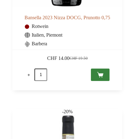
Bansella 2023 Nizza DOCG, Prunotto 0,75
Rotwein
Italien
,
Piemont
Barbera
CHF
14.00
CHF
19.50
Ursprünglicher
Aktueller
Preis
Preis
Bansella
war:
ist:
2023
CHF 19.50
CHF 14.00.
Nizza
DOCG,
Prunotto
0,75
Menge
-20%