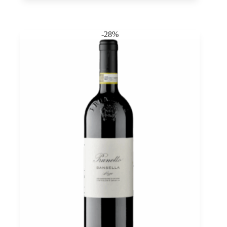
Puglia,
Tombacco
0,75
Menge
-28%