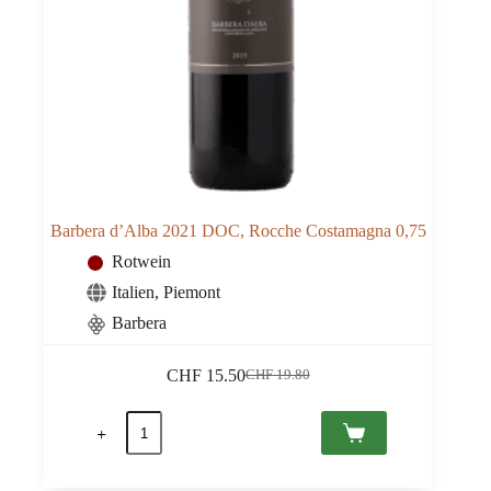
Barbera d’Alba 2021 DOC, Rocche Costamagna 0,75
Rotwein
Italien
,
Piemont
Barbera
CHF
15.50
CHF
19.80
Ursprünglicher
Aktueller
Preis
Preis
Barbera
war:
ist:
d'Alba
CHF 19.80
CHF 15.50.
2021
DOC,