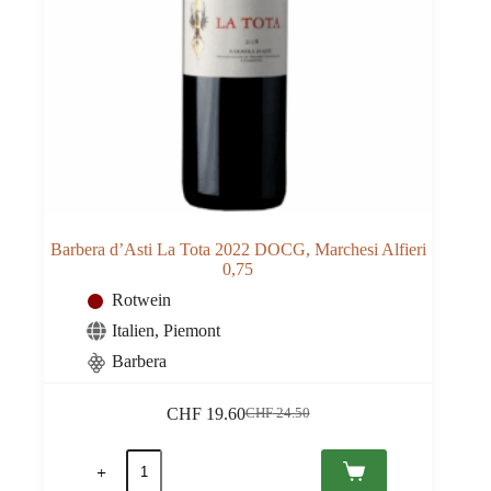
Barbera d’Asti La Tota 2022 DOCG, Marchesi Alfieri
0,75
Rotwein
Italien
,
Piemont
Barbera
CHF
19.60
CHF
24.50
Ursprünglicher
Aktueller
Preis
Preis
Barbera
war:
ist:
d'Asti
CHF 24.50
CHF 19.60.