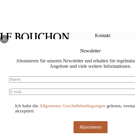
Kontakt
Newsletter
info@le-bouch
Abonnieren Sie unseren Newsletter und erhalten Sie regelmässi
Facebook
Instagram
lebouchon.ch@
Angebote und viele weitere Informationen.
078 714 88 88
Ich habe die
Allgemeine Geschäftsbedingungen
gelesen, verst
akzeptiert.
Abonnieren