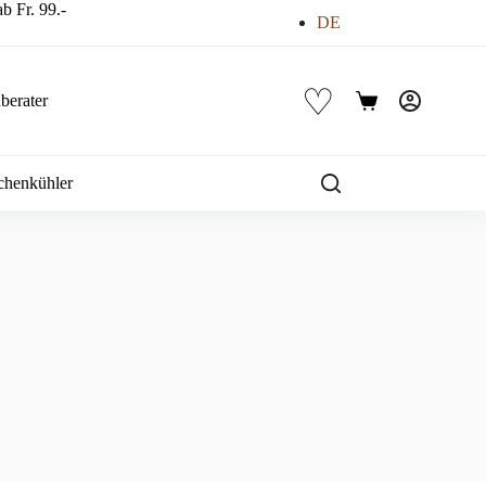
b Fr. 99.-
DE
♡
berater
Warenkorb
chenkühler