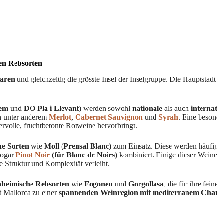
nen Rebsorten
earen
und gleichzeitig die grösste Insel der Inselgruppe. Die Hauptstad
lem
und
DO Pla i Llevant
) werden sowohl
nationale
als auch
internat
n unter anderem
Merlot
,
Cabernet Sauvignon
und
Syrah
. Eine beson
tervolle, fruchtbetonte Rotweine hervorbringt.
he Sorten
wie
Moll (Prensal Blanc)
zum Einsatz. Diese werden häufig
sogar
Pinot Noir
(für Blanc de Noirs)
kombiniert. Einige dieser Weine
e Struktur und Komplexität verleiht.
nheimische Rebsorten
wie
Fogoneu
und
Gorgollasa
, die für ihre fein
t Mallorca zu einer
spannenden Weinregion mit mediterranem Cha