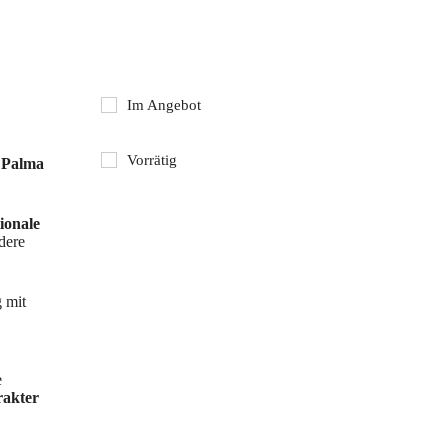
Im Angebot
Vorrätig
t
Palma
ionale
dere
 mit
e
rakter