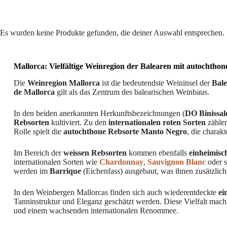
Es wurden keine Produkte gefunden, die deiner Auswahl entsprechen.
Mallorca: Vielfältige Weinregion der Balearen mit autochtho
Die
Weinregion Mallorca
ist die bedeutendste Weininsel der
Bal
de Mallorca
gilt als das Zentrum des balearischen Weinbaus.
In den beiden anerkannten Herkunftsbezeichnungen (
DO Binissa
Rebsorten
kultiviert. Zu den
internationalen roten Sorten
zähle
Rolle spielt die
autochthone Rebsorte Manto Negro
, die charak
Im Bereich der
weissen Rebsorten
kommen ebenfalls
einheimisc
internationalen Sorten wie
Chardonnay
,
Sauvignon Blanc
oder 
werden im
Barrique
(Eichenfass) ausgebaut, was ihnen zusätzlich
In den Weinbergen Mallorcas finden sich auch wiederentdeckte
ei
Tanninstruktur und Eleganz geschätzt werden. Diese Vielfalt mach
und einem wachsenden internationalen Renommee.