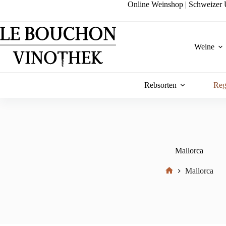
Zum
Online Weinshop | Schweizer U
Inhalt
springen
Weine
Rebsorten
Reg
Mallorca
Mallorca
Start