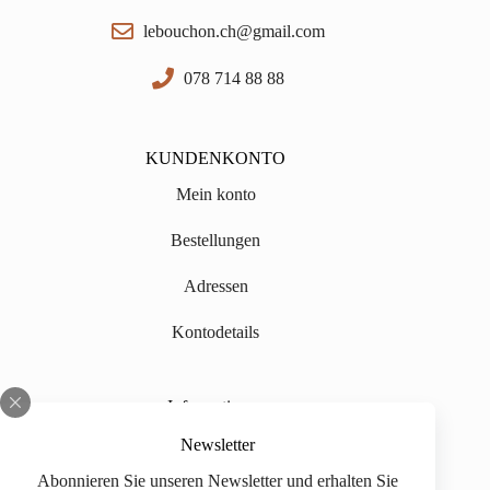
lebouchon.ch@gmail.com
078 714 88 88
KUNDENKONTO
Mein konto
Bestellungen
Adressen
Kontodetails
Informationen
Über uns
Newsletter
Abonnieren Sie unseren Newsletter und erhalten Sie
Impressum