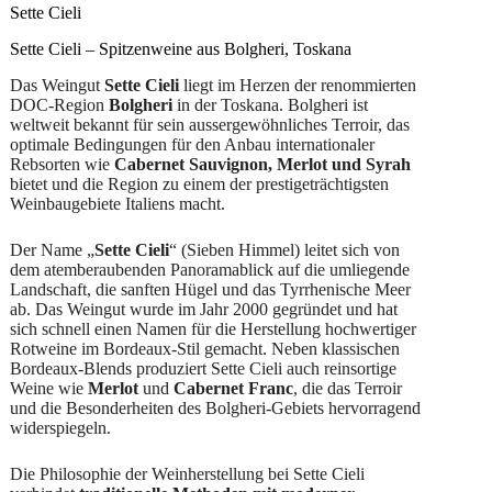
Menge
Sette Cieli
Sette Cieli – Spitzenweine aus Bolgheri, Toskana
Das Weingut
Sette Cieli
liegt im Herzen der renommierten
DOC-Region
Bolgheri
in der Toskana. Bolgheri ist
weltweit bekannt für sein aussergewöhnliches Terroir, das
optimale Bedingungen für den Anbau internationaler
Rebsorten wie
Cabernet Sauvignon, Merlot und Syrah
bietet und die Region zu einem der prestigeträchtigsten
Weinbaugebiete Italiens macht.
Der Name „
Sette Cieli
“ (Sieben Himmel) leitet sich von
dem atemberaubenden Panoramablick auf die umliegende
Landschaft, die sanften Hügel und das Tyrrhenische Meer
ab. Das Weingut wurde im Jahr 2000 gegründet und hat
sich schnell einen Namen für die Herstellung hochwertiger
Rotweine im Bordeaux-Stil gemacht. Neben klassischen
Bordeaux-Blends produziert Sette Cieli auch reinsortige
Weine wie
Merlot
und
Cabernet Franc
, die das Terroir
und die Besonderheiten des Bolgheri-Gebiets hervorragend
widerspiegeln.
Die Philosophie der Weinherstellung bei Sette Cieli