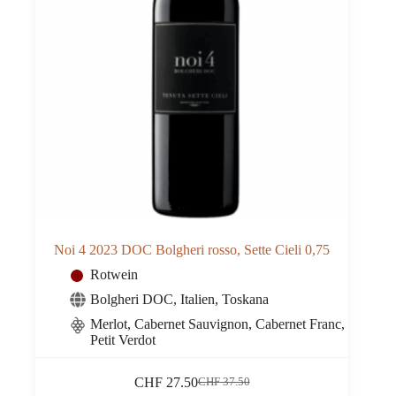
Noi 4 2023 DOC Bolgheri rosso, Sette Cieli 0,75
Rotwein
Bolgheri DOC
,
Italien
,
Toskana
Merlot, Cabernet Sauvignon, Cabernet Franc,
Petit Verdot
CHF
27.50
CHF
37.50
Ursprünglicher
Aktueller