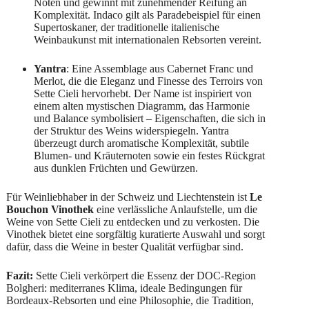
Noten und gewinnt mit zunehmender Reifung an
Komplexität. Indaco gilt als Paradebeispiel für einen
Supertoskaner, der traditionelle italienische
Weinbaukunst mit internationalen Rebsorten vereint.
Yantra
: Eine Assemblage aus Cabernet Franc und
Merlot, die die Eleganz und Finesse des Terroirs von
Sette Cieli hervorhebt. Der Name ist inspiriert von
einem alten mystischen Diagramm, das Harmonie
und Balance symbolisiert – Eigenschaften, die sich in
der Struktur des Weins widerspiegeln. Yantra
überzeugt durch aromatische Komplexität, subtile
Blumen- und Kräuternoten sowie ein festes Rückgrat
aus dunklen Früchten und Gewürzen.
Für Weinliebhaber in der Schweiz und Liechtenstein ist
Le
Bouchon Vinothek
eine verlässliche Anlaufstelle, um die
Weine von Sette Cieli zu entdecken und zu verkosten. Die
Vinothek bietet eine sorgfältig kuratierte Auswahl und sorgt
dafür, dass die Weine in bester Qualität verfügbar sind.
Fazit:
Sette Cieli verkörpert die Essenz der DOC-Region
Bolgheri: mediterranes Klima, ideale Bedingungen für
Bordeaux-Rebsorten und eine Philosophie, die Tradition,