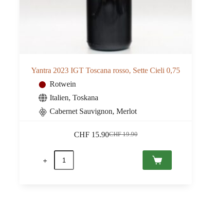
Yantra 2023 IGT Toscana rosso, Sette Cieli 0,75
Rotwein
Italien
,
Toskana
Cabernet Sauvignon, Merlot
CHF
15.90
CHF
19.90
Ursprünglicher
Aktueller
Preis
Preis
Yantra
war:
ist:
2023
CHF 19.90
CHF 15.90.
IGT
Toscana
rosso,
Sette
Cieli
0,75