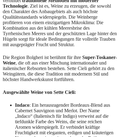
verbindet
traditionelle Methoden mit moderner
Technologie
. Ziel ist es, Weine zu erzeugen, die sowohl
den Charakter des Anbaugebiets als auch höchste
Qualitätsstandards widerspiegeln. Die Weinberge
profitieren von einem einzigartigen Mikroklima: Die
Kombination aus der kühlen Meeresbrise des
Tyrrhenischen Meeres und der geschützten Lage hinter den
Hügeln sorgt für ideale Bedingungen für vollreife Trauben
mit ausgeprägter Frucht und Struktur.
Die Region Bolgheri ist berühmt für ihre
Super-Toskaner-
Weine
, die oft aus einer Mischung internationaler und
italienischer Rebsorten bestehen. Sette Cieli gehört zu den
Weingütern, die diese Tradition mit modernem Stil und
höchster Handwerkskunst fortführen.
Ausgewählte Weine von Sette Cieli:
Indaco
: Ein herausragender Bordeaux-Blend aus
Cabernet Sauvignon und Merlot. Der Name
„Indaco“ (Italienisch für Indigo) verweist auf die
tiefdunkle Farbe des Weins, die seine reichen
Aromen widerspiegelt. Er verbindet kräftige
Fruchtigkeit mit eleganten, erdigen und kräuterigen