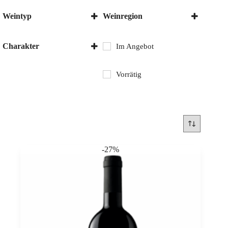
Weintyp
Weinregion
Rotwein
Bolgheri DOC
Italien
Charakter
Im Angebot
Toskana
Trocken
Vorrätig
-27%