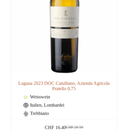
Lugana 2023 DOC Catulliano, Azienda Agricola
Pratello 0,75
Weisswein
Italien
,
Lombardei
Trebbiano
CHF
16.40
CHF
20.50
Ursprünglicher
Aktueller