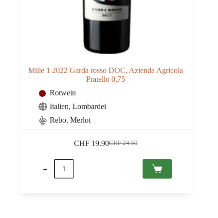
Mille 1 2022 Garda rosso DOC, Azienda Agricola
Pratello 0,75
Rotwein
Italien
,
Lombardei
Rebo, Merlot
CHF
19.90
CHF
24.50
Ursprünglicher
Aktueller
Preis
Preis
Mille
war:
ist:
1
CHF 24.50
CHF 19.90.
2022
Garda
rosso
DOC,
Azienda