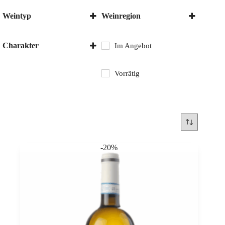
Weintyp
Weinregion
Rotwein
Italien
Weisswein
Lombardei
Charakter
Im Angebot
Trocken
Vorrätig
-20%