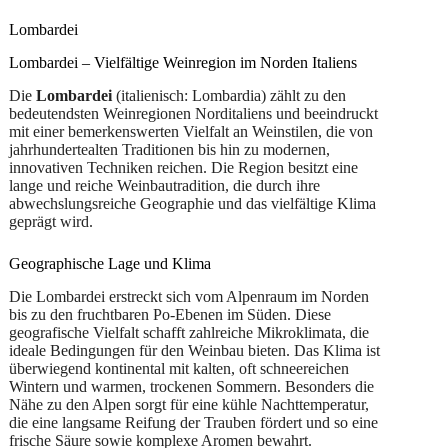
Agricola
Pratello
Lombardei
0,75
Menge
Lombardei – Vielfältige Weinregion im Norden Italiens
Die
Lombardei
(italienisch: Lombardia) zählt zu den
bedeutendsten Weinregionen Norditaliens und beeindruckt
mit einer bemerkenswerten Vielfalt an Weinstilen, die von
jahrhundertealten Traditionen bis hin zu modernen,
innovativen Techniken reichen. Die Region besitzt eine
lange und reiche Weinbautradition, die durch ihre
abwechslungsreiche Geographie und das vielfältige Klima
geprägt wird.
Geographische Lage und Klima
Die Lombardei erstreckt sich vom Alpenraum im Norden
bis zu den fruchtbaren Po-Ebenen im Süden. Diese
geografische Vielfalt schafft zahlreiche Mikroklimata, die
ideale Bedingungen für den Weinbau bieten. Das Klima ist
überwiegend kontinental mit kalten, oft schneereichen
Wintern und warmen, trockenen Sommern. Besonders die
Nähe zu den Alpen sorgt für eine kühle Nachttemperatur,
die eine langsame Reifung der Trauben fördert und so eine
frische Säure sowie komplexe Aromen bewahrt.