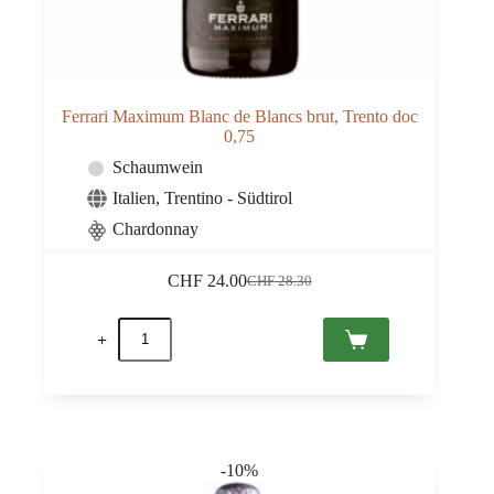
Ferrari Maximum Blanc de Blancs brut, Trento doc
0,75
Schaumwein
Italien
,
Trentino - Südtirol
Chardonnay
CHF
24.00
CHF
28.30
Ursprünglicher
Aktueller
Preis
Preis
Ferrari
war:
ist:
Maximum
CHF 28.30
CHF 24.00.
Blanc
de
Blancs
brut,
Trento
doc
-10%
0,75
Menge