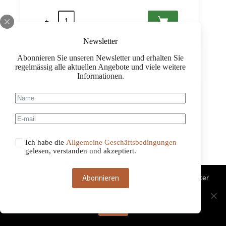
Preis
Preis
Mâcon
war:
ist:
Aux
CHF 29.00
CHF 19.90.
Scellés
2023
Newsletter
AC,
Domaine
Abonnieren Sie unseren Newsletter und erhalten Sie
Marcel
regelmässig alle aktuellen Angebote und viele weitere
Couturier
Informationen.
-26%
0,75
Menge
Ich habe die
Allgemeine Geschäftsbedingungen
gelesen, verstanden und akzeptiert.
Abonnieren
Diese Website benutzt Cookies. Wenn du die Website weiter
nutzt, gehen wir von deinem Einverständnis aus.
OK