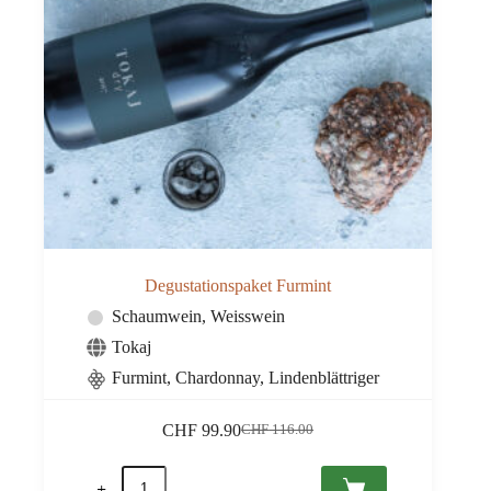
Degustationspaket Furmint
Schaumwein
,
Weisswein
Tokaj
Furmint, Chardonnay, Lindenblättriger
CHF
99.90
CHF
116.00
Ursprünglicher
Aktueller
Preis
Preis
Degustationspaket
war:
ist: