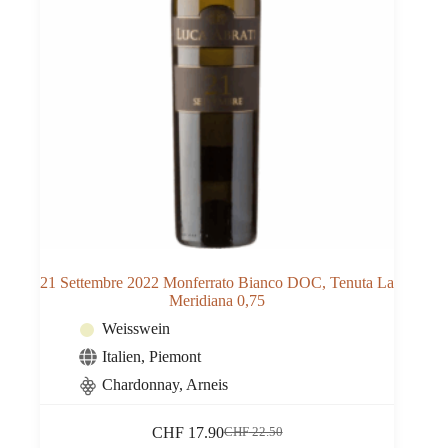
21 Settembre 2022 Monferrato Bianco DOC, Tenuta La
Meridiana 0,75
Weisswein
Italien
,
Piemont
Chardonnay, Arneis
CHF
17.90
CHF
22.50
Ursprünglicher
Aktueller