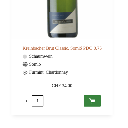
Kreinbacher Brut Classic, Somló PDO 0,75
Schaumwein
Somlo
Furmint, Chardonnay
CHF
34.00
Kreinbacher
Brut
Classic,
Somló
PDO
0,75
Menge