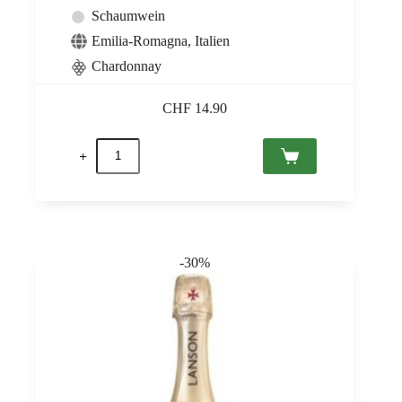
Schaumwein
Emilia-Romagna
,
Italien
Chardonnay
CHF
14.90
Borgofulvia
Alcol
Zero,
Il
Poggiarello
0,75
Menge
-30%