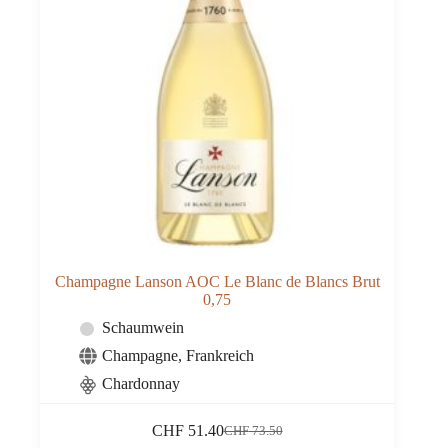
Champagne Lanson AOC Le Blanc de Blancs Brut
0,75
Schaumwein
Champagne
,
Frankreich
Chardonnay
CHF
51.40
CHF
73.50
Ursprünglicher
Aktueller