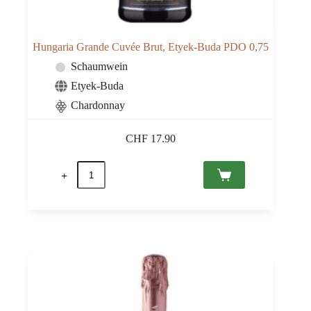
Hungaria Grande Cuvée Brut, Etyek-Buda PDO 0,75
Schaumwein
Etyek-Buda
Chardonnay
CHF
17.90
Hungaria
Grande
Cuvée
Brut,
Etyek-
Buda
PDO
0,75
Menge