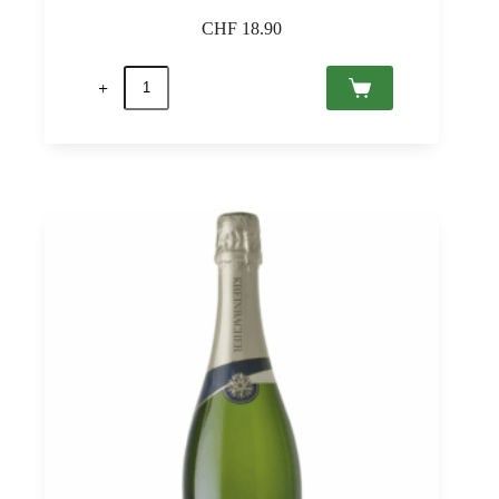
CHF
18.90
Hungaria
Rosé
Extra
Dry,
Etyek-
Buda
PDO
0,75
Menge