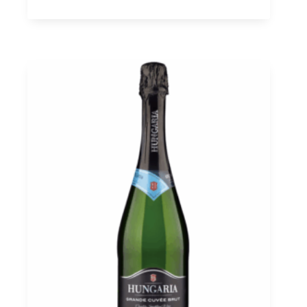
Etyek-
Buda
PDO
0,75
Menge