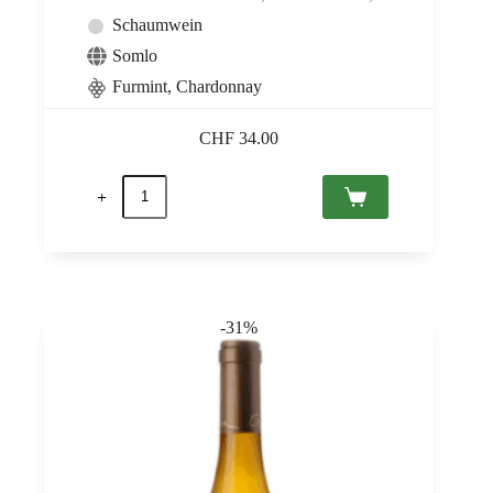
Schaumwein
Somlo
Furmint, Chardonnay
CHF
34.00
Kreinbacher
Brut
Nature,
Somló
PDO
0,75
Menge
-31%