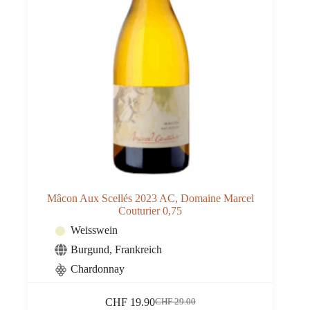
Mâcon Aux Scellés 2023 AC, Domaine Marcel
Couturier 0,75
Weisswein
Burgund
,
Frankreich
Chardonnay
CHF
19.90
CHF
29.00
Ursprünglicher
Aktueller