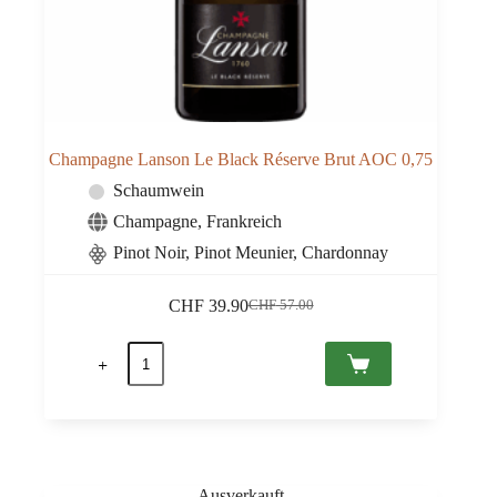
Champagne Lanson Le Black Réserve Brut AOC 0,75
Schaumwein
Champagne
,
Frankreich
Pinot Noir, Pinot Meunier, Chardonnay
CHF
39.90
CHF
57.00
Ursprünglicher
Aktueller
Preis
Preis
Champagne
war:
ist:
Lanson
CHF 57.00
CHF 39.90.
Le
Black
Réserve
Brut
AOC
0,75