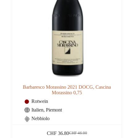
Barbaresco Morassino 2021 DOCG, Cascina
Morassino 0,75
Rotwein
Italien
,
Piemont
Nebbiolo
CHF
36.80
CHF
46.00
Ursprünglicher
Aktueller