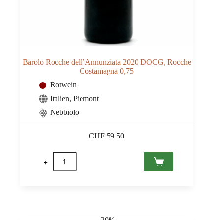
Barolo Rocche dell’Annunziata 2020 DOCG, Rocche
Costamagna 0,75
Rotwein
Italien
,
Piemont
Nebbiolo
CHF
59.50
Barolo
Rocche
dell'Annunziata
2020
DOCG,
Rocche
Costamagna
0,75
-20%