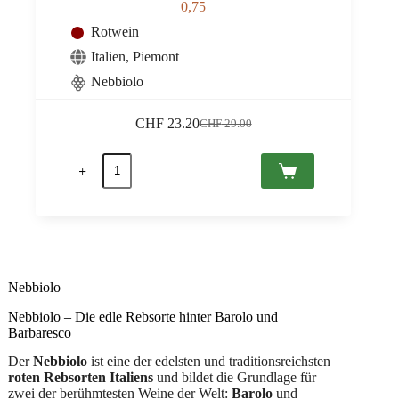
0,75
Rotwein
Italien
,
Piemont
Nebbiolo
CHF
23.20
CHF
29.00
Ursprünglicher
Aktueller
Preis
Preis
Bric
war:
ist:
Ginestra
CHF 29.00
CHF 23.20.
2020
DOC
Monferrato,
Paolo
Conterno
0,75
Menge
Nebbiolo
Nebbiolo – Die edle Rebsorte hinter Barolo und
Barbaresco
Der
Nebbiolo
ist eine der edelsten und traditionsreichsten
roten Rebsorten Italiens
und bildet die Grundlage für
zwei der berühmtesten Weine der Welt:
Barolo
und