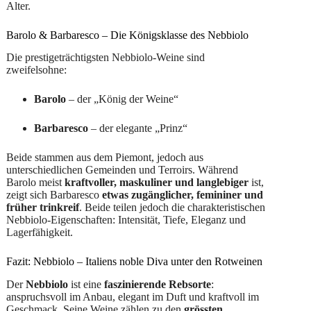
Alter.
Barolo & Barbaresco – Die Königsklasse des Nebbiolo
Die prestigeträchtigsten Nebbiolo-Weine sind
zweifelsohne:
Barolo
– der „König der Weine“
Barbaresco
– der elegante „Prinz“
Beide stammen aus dem Piemont, jedoch aus
unterschiedlichen Gemeinden und Terroirs. Während
Barolo meist
kraftvoller, maskuliner und langlebiger
ist,
zeigt sich Barbaresco
etwas zugänglicher, femininer und
früher trinkreif
. Beide teilen jedoch die charakteristischen
Nebbiolo-Eigenschaften: Intensität, Tiefe, Eleganz und
Lagerfähigkeit.
Fazit: Nebbiolo – Italiens noble Diva unter den Rotweinen
Der
Nebbiolo
ist eine
faszinierende Rebsorte
:
anspruchsvoll im Anbau, elegant im Duft und kraftvoll im
Geschmack. Seine Weine zählen zu den
grössten