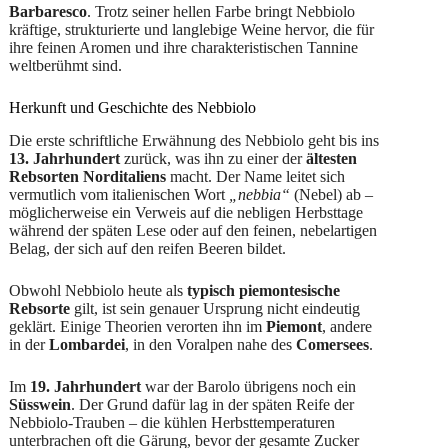
Barbaresco
. Trotz seiner hellen Farbe bringt Nebbiolo
kräftige, strukturierte und langlebige Weine hervor, die für
ihre feinen Aromen und ihre charakteristischen Tannine
weltberühmt sind.
Herkunft und Geschichte des Nebbiolo
Die erste schriftliche Erwähnung des Nebbiolo geht bis ins
13. Jahrhundert
zurück, was ihn zu einer der
ältesten
Rebsorten Norditaliens
macht. Der Name leitet sich
vermutlich vom italienischen Wort
„nebbia“
(Nebel) ab –
möglicherweise ein Verweis auf die nebligen Herbsttage
während der späten Lese oder auf den feinen, nebelartigen
Belag, der sich auf den reifen Beeren bildet.
Obwohl Nebbiolo heute als
typisch piemontesische
Rebsorte
gilt, ist sein genauer Ursprung nicht eindeutig
geklärt. Einige Theorien verorten ihn im
Piemont
, andere
in der
Lombardei
, in den Voralpen nahe des
Comersees
.
Im
19. Jahrhundert
war der Barolo übrigens noch ein
Süsswein
. Der Grund dafür lag in der späten Reife der
Nebbiolo-Trauben – die kühlen Herbsttemperaturen
unterbrachen oft die Gärung, bevor der gesamte Zucker