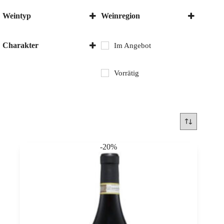
Weintyp
Weinregion
Rotwein
Italien
Piemont
Charakter
Im Angebot
Trocken
Vorrätig
-20%