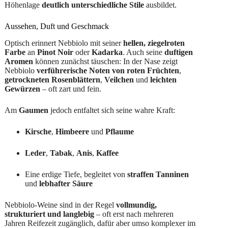
Höhenlage
deutlich unterschiedliche Stile
ausbildet.
Aussehen, Duft und Geschmack
Optisch erinnert Nebbiolo mit seiner
hellen, ziegelroten
Farbe
an
Pinot Noir
oder
Kadarka
. Auch seine
duftigen
Aromen
können zunächst täuschen: In der Nase zeigt
Nebbiolo
verführerische Noten von roten Früchten
,
getrockneten Rosenblättern
,
Veilchen
und
leichten
Gewürzen
– oft zart und fein.
Am
Gaumen
jedoch entfaltet sich seine wahre Kraft:
Kirsche
,
Himbeere
und
Pflaume
Leder
,
Tabak
,
Anis
,
Kaffee
Eine erdige Tiefe, begleitet von
straffen Tanninen
und
lebhafter Säure
Nebbiolo-Weine sind in der Regel
vollmundig,
strukturiert und langlebig
– oft erst nach mehreren
Jahren Reifezeit zugänglich, dafür aber umso komplexer im