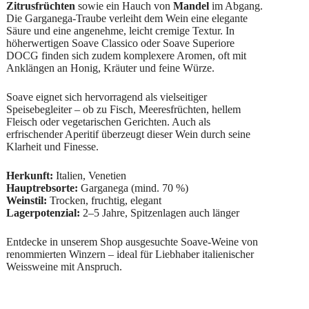
Zitrusfrüchten
sowie ein Hauch von
Mandel
im Abgang.
Die Garganega-Traube verleiht dem Wein eine elegante
Säure und eine angenehme, leicht cremige Textur. In
höherwertigen Soave Classico oder Soave Superiore
DOCG finden sich zudem komplexere Aromen, oft mit
Anklängen an Honig, Kräuter und feine Würze.
Soave eignet sich hervorragend als vielseitiger
Speisebegleiter – ob zu Fisch, Meeresfrüchten, hellem
Fleisch oder vegetarischen Gerichten. Auch als
erfrischender Aperitif überzeugt dieser Wein durch seine
Klarheit und Finesse.
Herkunft:
Italien, Venetien
Hauptrebsorte:
Garganega (mind. 70 %)
Weinstil:
Trocken, fruchtig, elegant
Lagerpotenzial:
2–5 Jahre, Spitzenlagen auch länger
Entdecke in unserem Shop ausgesuchte Soave-Weine von
renommierten Winzern – ideal für Liebhaber italienischer
Weissweine mit Anspruch.