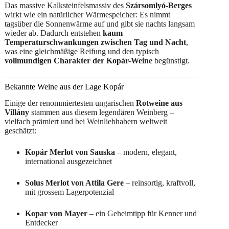
Das massive Kalksteinfelsmassiv des
Szársomlyó-Berges
wirkt wie ein natürlicher Wärmespeicher: Es nimmt
tagsüber die Sonnenwärme auf und gibt sie nachts langsam
wieder ab. Dadurch entstehen
kaum
Temperaturschwankungen zwischen Tag und Nacht
,
was eine gleichmäßige Reifung und den typisch
vollmundigen Charakter der Kopár-Weine
begünstigt.
Bekannte Weine aus der Lage Kopár
Einige der renommiertesten ungarischen
Rotweine aus
Villány
stammen aus diesem legendären Weinberg –
vielfach prämiert und bei Weinliebhabern weltweit
geschätzt:
Kopár Merlot von Sauska
– modern, elegant,
international ausgezeichnet
Solus Merlot von Attila Gere
– reinsortig, kraftvoll,
mit grossem Lagerpotenzial
Kopar von Mayer
– ein Geheimtipp für Kenner und
Entdecker