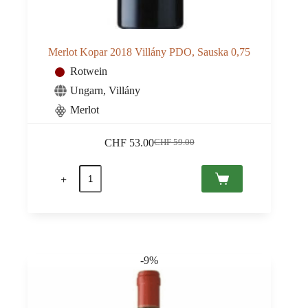
Merlot Kopar 2018 Villány PDO, Sauska 0,75
Rotwein
Ungarn
,
Villány
Merlot
CHF
53.00
CHF
59.00
Ursprünglicher
Aktueller
Preis
Preis
Merlot
war:
ist:
Kopar
CHF 59.00
CHF 53.00.
2018
Villány
PDO,
Sauska
0,75
Menge
-9%