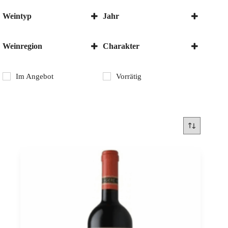
Weintyp
Jahr
Rotwein
2020
Weinregion
Charakter
Ungarn
Trocken
Villány
Im Angebot
Vorrätig