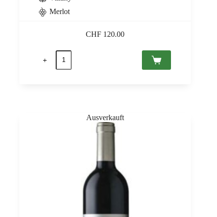
Merlot
CHF
120.00
Magnifico
2020
Villány
PDO,
Bock
0,75
Menge