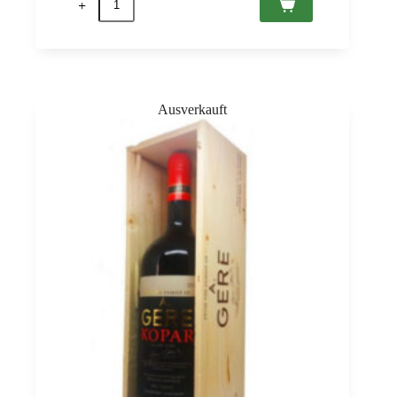
2021
Villány
PDO,
Gere
0,75
Menge