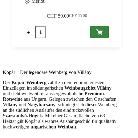
Merlot
CHF
59.00
CHF
65.00
Ursprünglicher
Aktueller
Preis
Preis
Solus
war:
ist:
Merlot
CHF 65.00
CHF 59.00.
2022
Villány
PDO,
Gere
0,75
Menge
Kopár – Der legendäre Weinberg von Villány
Der
Kopár Weinberg
zählt zu den renommiertesten
Einzellagen im südungarischen
Weinbaugebiet Villány
und steht weltweit für aussergewöhnliche
Premium-
Rotweine
aus Ungarn. Gelegen zwischen den Ortschaften
Villány
und
Nagyharsány
, schmiegt sich dieser Weinberg
an die südlichen Ausläufer des eindrucksvollen
Szársomlyó-Hügels
. Mit einer Gesamtfläche von 63
Hektar gilt Kopár als wahres Aushängeschild für qualitativ
hochwertigen
ungarischen Weinbau
.