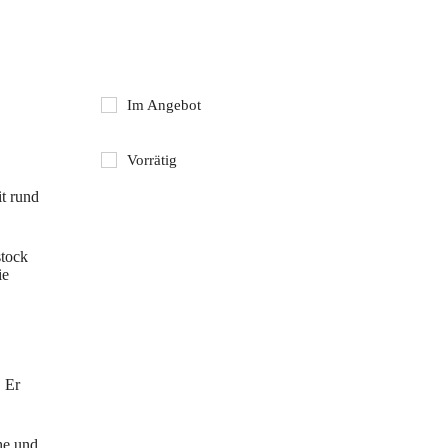
Im Angebot
Vorrätig
t rund
tock
ie
. Er
he und