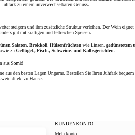
en Juhfark zu einem unverwechselbaren Genuss.
iter steigern und ihm zusätzliche Struktur verleihen. Der Wein eignet 
ders gut mit kräftigen und fettreichen Speisen.
rünen Salaten
,
Brokkoli
,
Hülsenfrüchten
wie Linsen,
gedünstetem 
owie zu
Geflügel-, Fisch-, Schweine- und Kalbsgerichten
.
in aus Somló
e aus den besten Lagen Ungarns. Bestellen Sie Ihren Juhfark bequem 
swein direkt zu Hause.
KUNDENKONTO
Mein konto