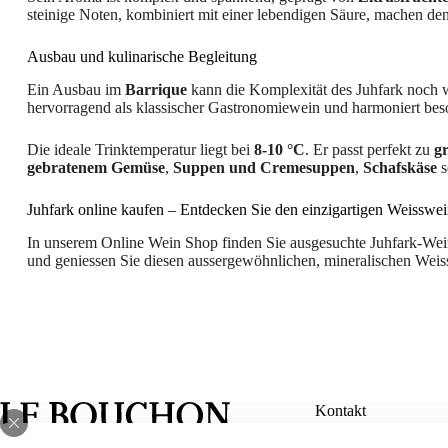
steinige Noten, kombiniert mit einer lebendigen Säure, machen d
Ausbau und kulinarische Begleitung
Ein Ausbau im
Barrique
kann die Komplexität des Juhfark noch we
hervorragend als klassischer Gastronomiewein und harmoniert beson
Die ideale Trinktemperatur liegt bei
8-10 °C
. Er passt perfekt zu
g
gebratenem Gemüse
,
Suppen und Cremesuppen
,
Schafskäse
s
Juhfark online kaufen – Entdecken Sie den einzigartigen Weisswe
In unserem Online Wein Shop finden Sie ausgesuchte Juhfark-Wein
und geniessen Sie diesen aussergewöhnlichen, mineralischen Weis
Kontakt