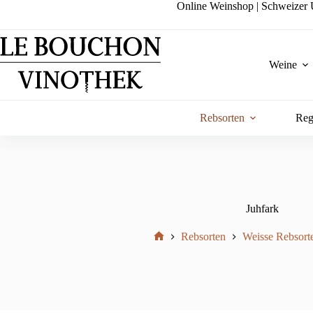
Zum
Online Weinshop | Schweizer U
Inhalt
springen
Weine
Rebsorten
Reg
Juhfark
Rebsorten
Weisse Rebsort
Start