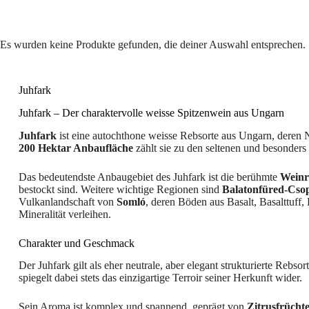
Es wurden keine Produkte gefunden, die deiner Auswahl entsprechen.
Juhfark
Juhfark – Der charaktervolle weisse Spitzenwein aus Ungarn
Juhfark
ist eine autochthone weisse Rebsorte aus Ungarn, deren 
200 Hektar Anbaufläche
zählt sie zu den seltenen und besonder
Das bedeutendste Anbaugebiet des Juhfark ist die berühmte
Weinr
bestockt sind. Weitere wichtige Regionen sind
Balatonfüred-Cso
Vulkanlandschaft von
Somló
, deren Böden aus Basalt, Basalttuf
Mineralität verleihen.
Charakter und Geschmack
Der Juhfark gilt als eher neutrale, aber elegant strukturierte Rebs
spiegelt dabei stets das einzigartige Terroir seiner Herkunft wider.
Sein Aroma ist komplex und spannend, geprägt von
Zitrusfrücht