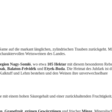
Name auf die markant länglichen, zylindrischen Trauben zurückgeht. Mi
s charaktervollen Weissweinen des Landes.
egion Nagy-Somló
, wo etwa
105 Hektar
mit diesem besonderen Rebs
pak
,
Balaton-Felvidék
und
Etyek-Buda
. Die Heimat des Juhfark ist d
f, Kalktuff und Lehm bestehen und den Weinen ihre unverwechselbare
orte mit einem hohen Säuregehalt und einer zurückhaltenden Fruchtigkeit
en
,
Grapefruit
,
grünen Gewürztönen
und frischer
Minze
. Mineralisc