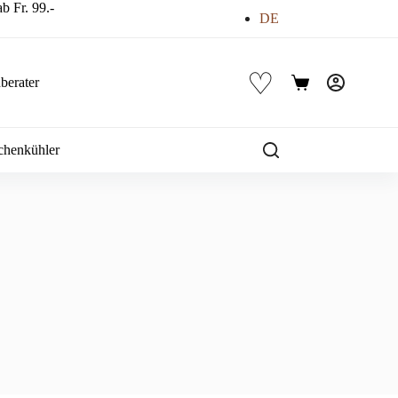
b Fr. 99.-
DE
♡
berater
Warenkorb
chenkühler