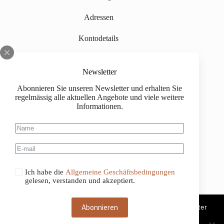
Adressen
Kontodetails
Newsletter
Informationen
Abonnieren Sie unseren Newsletter und erhalten Sie
Über uns
regelmässig alle aktuellen Angebote und viele weitere
Informationen.
Impressum
Versand
Kaufinformationen
Ich habe die
Allgemeine Geschäftsbedingungen
Allgemeine Geschäftsbedingungen
gelesen, verstanden und akzeptiert.
Abonnieren
Diese Website benutzt Cookies. Wenn du die Website weiter
nutzt, gehen wir von deinem Einverständnis aus.