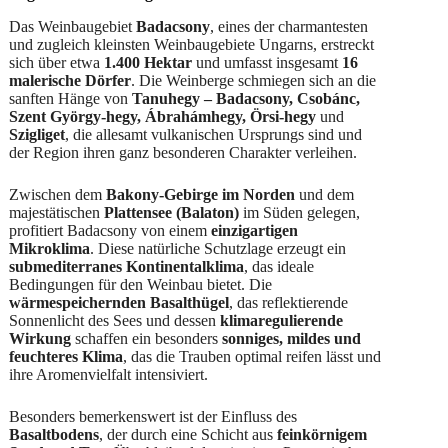
Das Weinbaugebiet
Badacsony
, eines der charmantesten
und zugleich kleinsten Weinbaugebiete Ungarns, erstreckt
sich über etwa
1.400 Hektar
und umfasst insgesamt
16
malerische Dörfer
. Die Weinberge schmiegen sich an die
sanften Hänge von
Tanuhegy – Badacsony, Csobánc,
Szent György-hegy, Ábrahámhegy, Örsi-hegy
und
Szigliget
, die allesamt vulkanischen Ursprungs sind und
der Region ihren ganz besonderen Charakter verleihen.
Zwischen dem
Bakony-Gebirge im Norden
und dem
majestätischen
Plattensee (Balaton)
im Süden gelegen,
profitiert Badacsony von einem
einzigartigen
Mikroklima
. Diese natürliche Schutzlage erzeugt ein
submediterranes Kontinentalklima
, das ideale
Bedingungen für den Weinbau bietet. Die
wärmespeichernden Basalthügel
, das reflektierende
Sonnenlicht des Sees und dessen
klimaregulierende
Wirkung
schaffen ein besonders
sonniges, mildes und
feuchteres Klima
, das die Trauben optimal reifen lässt und
ihre Aromenvielfalt intensiviert.
Besonders bemerkenswert ist der Einfluss des
Basaltbodens
, der durch eine Schicht aus
feinkörnigem