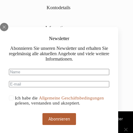
Kontodetails
Informationen
Über uns
Newsletter
Abonnieren Sie unseren Newsletter und erhalten Sie
Impressum
regelmässig alle aktuellen Angebote und viele weitere
Informationen.
Versand
Kaufinformationen
Allgemeine Geschäftsbedingungen
Ich habe die
Allgemeine Geschäftsbedingungen
gelesen, verstanden und akzeptiert.
Abonnieren
Diese Website benutzt Cookies. Wenn du die Website weiter
nutzt, gehen wir von deinem Einverständnis aus.
Deutsch