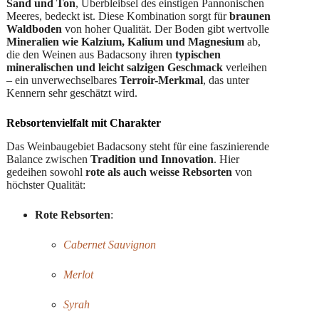
Sand und Ton
, Überbleibsel des einstigen Pannonischen
Meeres, bedeckt ist. Diese Kombination sorgt für
braunen
Waldboden
von hoher Qualität. Der Boden gibt wertvolle
Mineralien wie Kalzium, Kalium und Magnesium
ab,
die den Weinen aus Badacsony ihren
typischen
mineralischen und leicht salzigen Geschmack
verleihen
– ein unverwechselbares
Terroir-Merkmal
, das unter
Kennern sehr geschätzt wird.
Rebsortenvielfalt mit Charakter
Das Weinbaugebiet Badacsony steht für eine faszinierende
Balance zwischen
Tradition und Innovation
. Hier
gedeihen sowohl
rote als auch weisse Rebsorten
von
höchster Qualität:
Rote Rebsorten
:
Cabernet Sauvignon
Merlot
Syrah