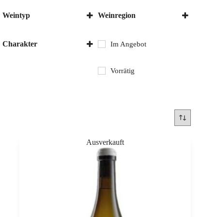
Weintyp
Weinregion
Weisswein
Badacsony
Charakter
Im Angebot
Trocken
Vorrätig