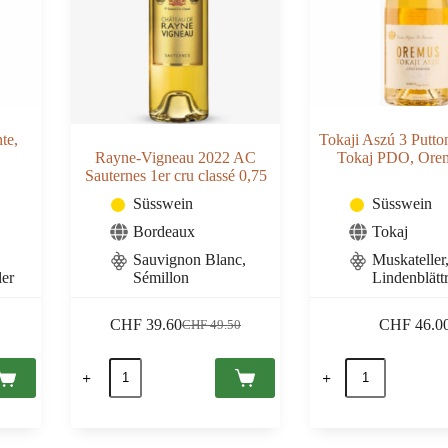
te,
Tokaji Aszú 3 Putt
Rayne-Vigneau 2022 AC
Tokaj PDO, Ore
Sauternes 1er cru classé 0,75
Süsswein
Süsswein
Bordeaux
Tokaj
Sauvignon Blanc,
Muskateller
ler
Sémillon
Lindenblättr
CHF
39.60
CHF
46.0
CHF
49.50
Ursprünglicher
Aktueller
Preis
Preis
Rayne-
Tokaji
war:
ist:
Vigneau
Aszú
CHF 49.50
CHF 39.60.
2022
3
AC
Puttonyos
Sauternes
2019