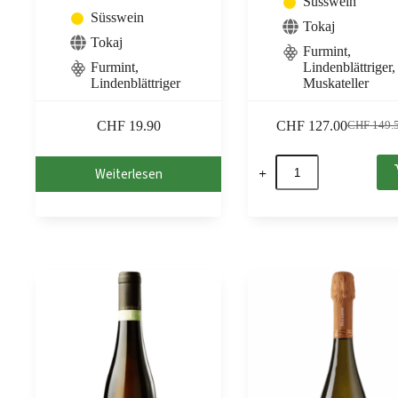
Süsswein
Süsswein
Tokaj
Tokaj
Furmint,
Furmint,
Lindenblättriger,
Lindenblättriger
Muskateller
CHF
19.90
CHF
127.00
CHF
149.
Ursprüngl
Aktueller
Preis
Preis
Degustationspaket
war:
ist:
Weiterlesen
Tokaj
CHF 149.
CHF 127.
Menge