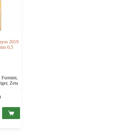
onyos 2019
mus 0,5
, Furmint,
iger, Zeta
0