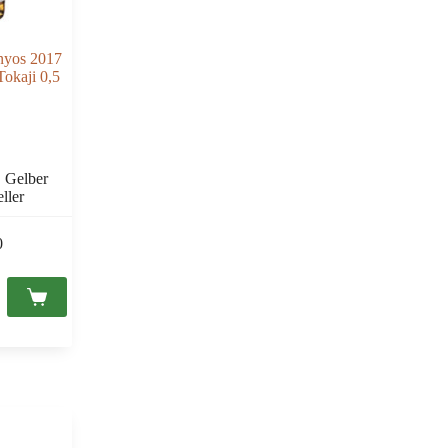
onyos 2017
okaji 0,5
,
Gelber
ller
0