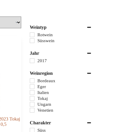
Weintyp
Rotwein
Süsswein
Jahr
2017
Weinregion
Bordeaux
Eger
Italien
Tokaj
Ungarn
Venetien
2023 Tokaj
Charakter
0,5
Süss