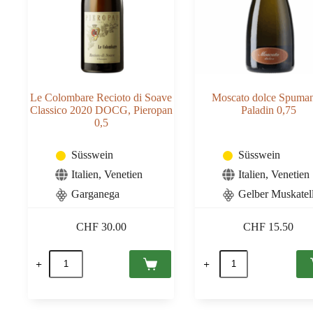
Le Colombare Recioto di Soave
Moscato dolce Spuman
Classico 2020 DOCG, Pieropan
Paladin 0,75
0,5
Süsswein
Süsswein
Italien
,
Venetien
Italien
,
Venetien
Garganega
Gelber Muskatel
CHF
30.00
CHF
15.50
Le
Moscato
Colombare
dolce
Recioto
Spumante,
di
Paladin
Soave
0,75