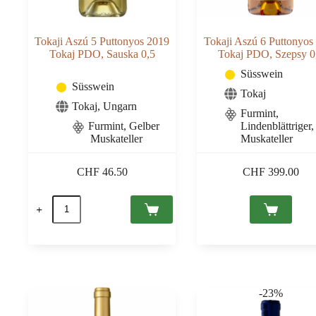
Tokaji Aszú 5 Puttonyos 2019
Tokaji Aszú 6 Puttonyos
Tokaj PDO, Sauska 0,5
Tokaj PDO, Szepsy 0
Süsswein
Süsswein
Tokaj
Tokaj
,
Ungarn
Furmint,
Furmint
,
Gelber
Lindenblättriger,
Muskateller
Muskateller
CHF
46.50
CHF
399.00
Tokaji
Aszú
5
Puttonyos
2019
Tokaj
PDO,
Sauska
-23%
0,5
Menge