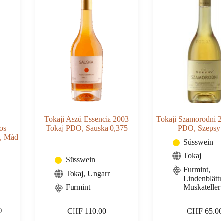
Menge
Menge
Tokaji Aszú Essencia 2003
Tokaji Szamorodni 
os
Tokaj PDO, Sauska 0,375
PDO, Szepsy 
, Mád
Süsswein
Tokaj
Süsswein
Furmint,
Tokaj
,
Ungarn
Lindenblättr
Furmint
Muskateller
CHF
110.00
CHF
65.0
0
icher