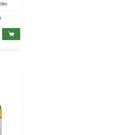
ller
0