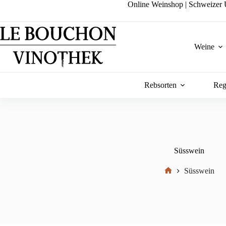
Zum
Online Weinshop | Schweizer U
Inhalt
springen
Weine
Rebsorten
Reg
Süsswein
Süsswein
Start