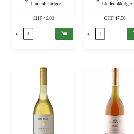
Lindenblättriger
Lindenblättriger
CHF
46.00
CHF
47.50
Tokaji
Tokaji
Aszú
Aszú
5
5
Puttonyos
Puttonyos
2016
2017
Tokaj
Tokaj
PDO,
PDO,
Grof
Grof
Degenfeld
Degenfeld
0,5
0,5
Menge
Menge