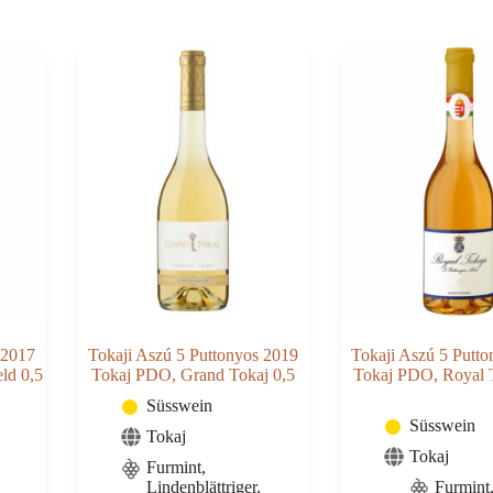
1er
Tokaj
cru
PDO,
classé
Oremus
0,75
0,5
Menge
Menge
 2017
Tokaji Aszú 5 Puttonyos 2019
Tokaji Aszú 5 Putt
ld 0,5
Tokaj PDO, Grand Tokaj 0,5
Tokaj PDO, Royal T
Süsswein
Süsswein
Tokaj
Tokaj
Furmint,
Lindenblättriger,
Furmint