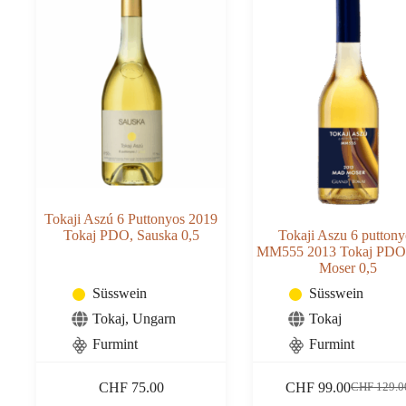
Tokaji Aszú 6 Puttonyos 2019
Tokaj PDO, Sauska 0,5
Tokaji Aszu 6 puttony
MM555 2013 Tokaj PDO
Moser 0,5
Süsswein
Süsswein
Tokaj
,
Ungarn
Tokaj
Furmint
Furmint
CHF
75.00
CHF
99.00
CHF
129.0
Ursprüngl
Aktueller