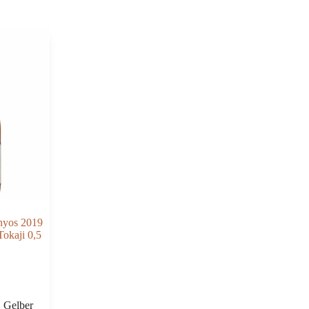
onyos 2019
okaji 0,5
,
Gelber