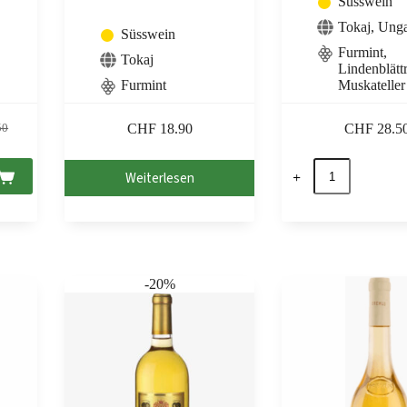
Süsswein
Tokaj
,
Ung
Süsswein
Furmint,
Tokaj
Lindenblättr
Furmint
Muskateller
CHF
18.90
CHF
28.5
50
icher
Late
Weiterlesen
Harvest
50
00.
Cuvée
2023
Tokaj
PDO,
Sauska
0,5
-20%
Menge