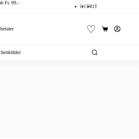
b Fr. 99.-
DE
FR
IT
♡
berater
Warenkorb
chenkühler