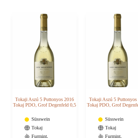
Classico
Menge
2020
DOCG,
Pieropan
0,5
Menge
Tokaji Aszú 5 Puttonyos 2016
Tokaji Aszú 5 Puttonyos
Tokaj PDO, Grof Degenfeld 0,5
Tokaj PDO, Grof Degenfe
Süsswein
Süsswein
Tokaj
Tokaj
Furmint,
Furmint,