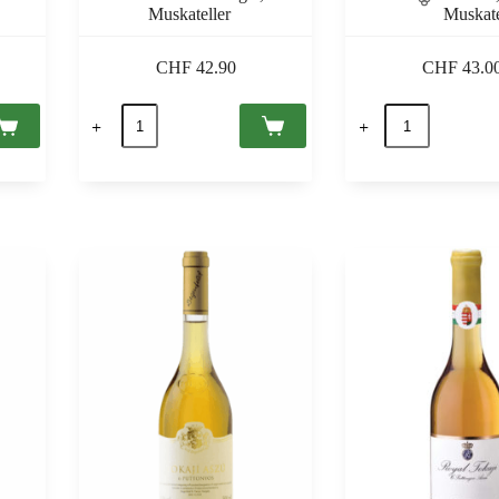
Muskateller
Muskate
CHF
42.90
CHF
43.0
Tokaji
Tokaji
Aszú
Aszú
5
5
Puttonyos
Puttonyos
2019
2019
Tokaj
Tokaj
PDO,
PDO,
Grand
Royal
Tokaj
Tokaji
0,5
0,5
Menge
Menge