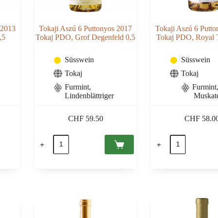
 2013
Tokaji Aszú 6 Puttonyos 2017
Tokaji Aszú 6 Putt
,5
Tokaj PDO, Grof Degenfeld 0,5
Tokaj PDO, Royal T
Süsswein
Süsswein
Tokaj
Tokaj
Furmint,
Furmint
Lindenblättriger
Muskate
CHF
59.50
CHF
58.0
Tokaji
Tokaji
Aszú
Aszú
6
6
Puttonyos
Puttonyos
2017
2017
Tokaj
Tokaj
PDO,
PDO,
Grof
Royal
Degenfeld
Tokaji
0,5
0,5