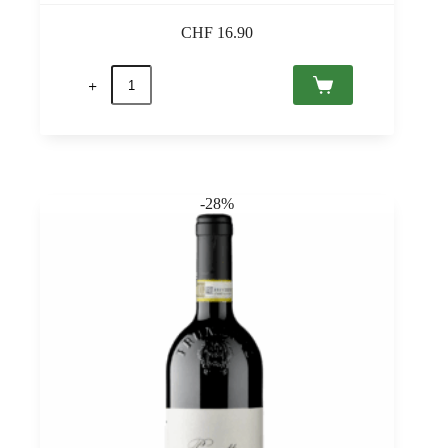
CHF
16.90
Azzurra
Rosso
2021
IGT
Puglia,
Tombacco
0,75
Menge
-28%