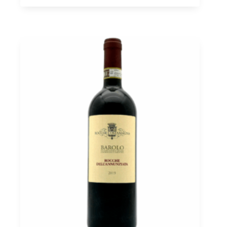
Tota
2022
DOCG,
Marchesi
Alfieri
0,75
Menge