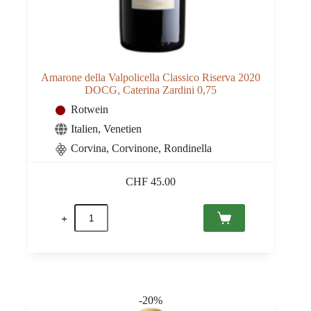
Amarone della Valpolicella Classico Riserva 2020
DOCG, Caterina Zardini 0,75
Rotwein
Italien
,
Venetien
Corvina, Corvinone, Rondinella
CHF
45.00
Amarone
della
Valpolicella
Classico
Riserva
2020
DOCG,
Caterina
-20%
Zardini