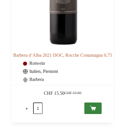
Barbera d’Alba 2021 DOC, Rocche Costamagna 0,75
Rotwein
Italien
,
Piemont
Barbera
CHF
15.50
CHF
19.80
Ursprünglicher
Aktueller
Preis
Preis
Barbera
war:
ist:
d'Alba
CHF 19.80
CHF 15.50.
2021
DOC,
Rocche