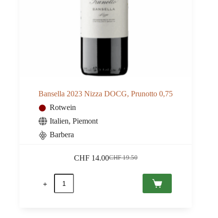
Bansella 2023 Nizza DOCG, Prunotto 0,75
Rotwein
Italien
,
Piemont
Barbera
CHF
14.00
CHF
19.50
Ursprünglicher
Aktueller
Preis
Preis
Bansella
war:
ist:
2023
CHF 19.50
CHF 14.00.
Nizza
DOCG,
Prunotto