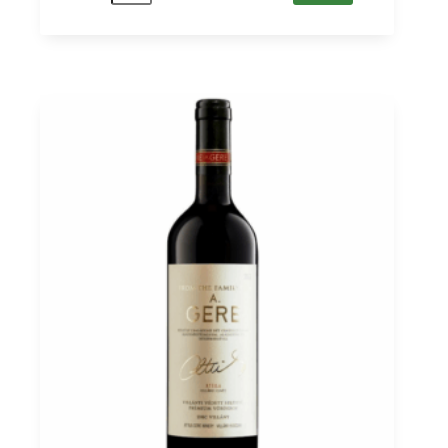
IGT,
Paolo
Conterno
0,75
Menge