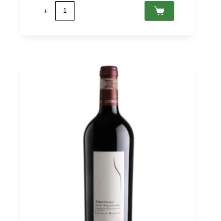
Amarone
della
Valpolicella
Classico
2021
DOCG,
Giuseppe
Campagnola
0,75
Menge