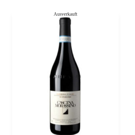
Costamagna
0,75
Menge