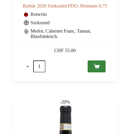
Barbár 2020 Szekszárd PDO, Heimann 0,75
Rotwein
Szekszard
Merlot, Cabernet Franc, Tannat,
Blaufränkisch.
CHF
55.00
Barbár
2020
Szekszárd
PDO,
Heimann
0,75
Menge
-20%