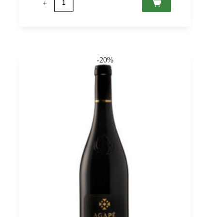
Carati
Rosso
2021
Tenuta
Antonini
0,75
Menge
-20%