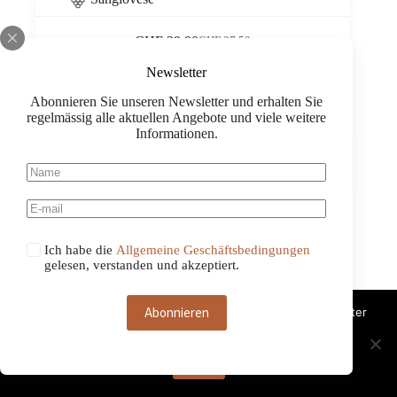
CHF
29.90
CHF
37.50
Ursprünglicher
Aktueller
Preis
Preis
Newsletter
Birba
war:
ist:
2020
CHF 37.50
CHF 29.90.
Abonnieren Sie unseren Newsletter und erhalten Sie
IGT
regelmässig alle aktuellen Angebote und viele weitere
Toscana,
Informationen.
La
Gerla
0,75
Menge
Ich habe die
Allgemeine Geschäftsbedingungen
gelesen, verstanden und akzeptiert.
Abonnieren
Diese Website benutzt Cookies. Wenn du die Website weiter
nutzt, gehen wir von deinem Einverständnis aus.
OK