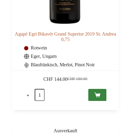
Agapé Egri Bikavér Grand Superior 2019 St. Andrea
0,75
Rotwein
Eger
,
Ungarn
Blaufränkisch, Merlot, Pinot Noir
CHF
144.00
CHF
180.00
Ursprünglicher
Aktueller
Preis
Preis
Agapé
war:
ist:
Egri
CHF 180.00
CHF 144.00.
Bikavér
Grand
Superior
2019
St.
Andrea
0,75