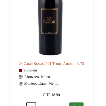
Sizilien
Somlo
Szekszard
Tessin
Tokaj
Toskana
Trentino - Südtirol
Ungarn
Venetien
Villány
Wallis
24 Carati Rosso 2021 Tenuta Antonini 0,75
Rotwein
Abruzzen
,
Italien
Montepulciano, Merlot
CHF
18.90
24