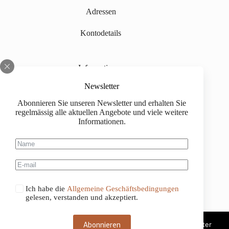
Adressen
Kontodetails
Informationen
Über uns
Newsletter
Abonnieren Sie unseren Newsletter und erhalten Sie
Impressum
regelmässig alle aktuellen Angebote und viele weitere
Informationen.
Versand
Kaufinformationen
Allgemeine Geschäftsbedingungen
Ich habe die
Allgemeine Geschäftsbedingungen
gelesen, verstanden und akzeptiert.
Abonnieren
Diese Website benutzt Cookies. Wenn du die Website weiter