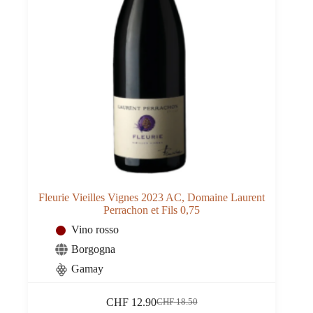
Fleurie Vieilles Vignes 2023 AC, Domaine Laurent
Perrachon et Fils 0,75
Vino rosso
Borgogna
Gamay
CHF
12.90
CHF
18.50
Il
Il