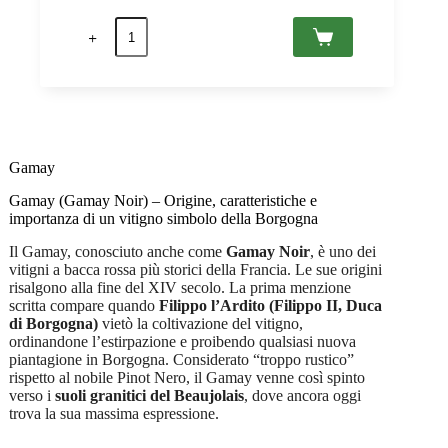
prezzo
prezzo
Fleurie
originale
attuale
Vieilles
era:
è:
Vignes
CHF 18.50.
CHF 12.90.
2023
AC,
Domaine
Laurent
Perrachon
et
Gamay
Fils
0,75
Gamay (Gamay Noir) – Origine, caratteristiche e
quantità
importanza di un vitigno simbolo della Borgogna
Il Gamay, conosciuto anche come
Gamay Noir
, è uno dei
vitigni a bacca rossa più storici della Francia. Le sue origini
risalgono alla fine del XIV secolo. La prima menzione
scritta compare quando
Filippo l’Ardito (Filippo II, Duca
di Borgogna)
vietò la coltivazione del vitigno,
ordinandone l’estirpazione e proibendo qualsiasi nuova
piantagione in Borgogna. Considerato “troppo rustico”
rispetto al nobile Pinot Nero, il Gamay venne così spinto
verso i
suoli granitici del Beaujolais
, dove ancora oggi
trova la sua massima espressione.