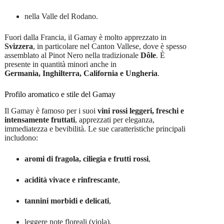
nella Valle del Rodano.
Fuori dalla Francia, il Gamay è molto apprezzato in
Svizzera
, in particolare nel Canton Vallese, dove è spesso
assemblato al Pinot Nero nella tradizionale
Dôle
. È
presente in quantità minori anche in
Germania, Inghilterra, California e Ungheria
.
Profilo aromatico e stile del Gamay
Il Gamay è famoso per i suoi
vini rossi leggeri, freschi e
intensamente fruttati
, apprezzati per eleganza,
immediatezza e bevibilità. Le sue caratteristiche principali
includono:
aromi di fragola, ciliegia e frutti rossi
,
acidità vivace e rinfrescante
,
tannini morbidi e delicati
,
leggere note floreali (viola),