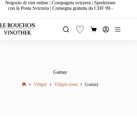
Salta
Negozio di vini online | Compagnia svizzera | Spedizione
al
con la Posta Svizzera | Consegna gratuita da CHF 99.-
contenuto
♡
Carrello
Gamay
Vitigni
Vitigni rossi
Gamay
Home