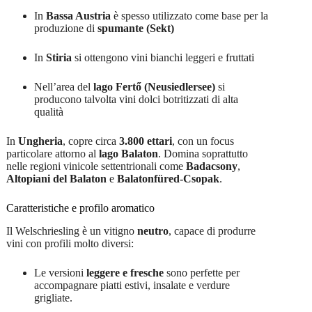
In
Bassa Austria
è spesso utilizzato come base per la
produzione di
spumante (Sekt)
In
Stiria
si ottengono vini bianchi leggeri e fruttati
Nell’area del
lago Fertő (Neusiedlersee)
si
producono talvolta vini dolci botritizzati di alta
qualità
In
Ungheria
, copre circa
3.800 ettari
, con un focus
particolare attorno al
lago Balaton
. Domina soprattutto
nelle regioni vinicole settentrionali come
Badacsony
,
Altopiani del Balaton
e
Balatonfüred-Csopak
.
Caratteristiche e profilo aromatico
Il Welschriesling è un vitigno
neutro
, capace di produrre
vini con profili molto diversi:
Le versioni
leggere e fresche
sono perfette per
accompagnare piatti estivi, insalate e verdure
grigliate.