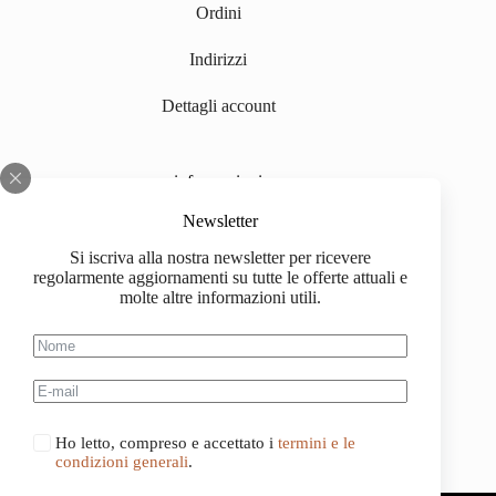
Ordini
Indirizzi
Dettagli account
informazioni
Chi siamo
Newsletter
Si iscriva alla nostra newsletter per ricevere
Impressum
regolarmente aggiornamenti su tutte le offerte attuali e
molte altre informazioni utili.
Spedizione
Informazioni sull'acquisto
Condizioni generali di contratto
Ho letto, compreso e accettato i
termini e le
condizioni generali
.