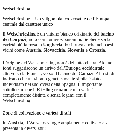
quantità
Welschriesling
Welschriesling – Un vitigno bianco versatile dell’Europa
centrale dal carattere unico
Il
Welschriesling
è un vitigno bianco originario del
bacino
dei Carpazi
, noto con numerosi sinonimi. Sebbene sia la
varietà più famosa in
Ungheria
, lo si trova anche nei paesi
vicini come
Austria
,
Slovacchia
,
Slovenia
e
Croazia
.
L’origine del Welschriesling non è del tutto chiara. Alcune
fonti suggeriscono un arrivo dall’
Europa occidentale
,
attraverso la Francia, verso il bacino dei Carpazi. Altri studi
indicano che un vitigno geneticamente simile è stato
individuato nel sud-ovest della Spagna. È importante
sottolineare che il
Riesling renano
è una varietà
completamente distinta e senza legami con il
Welschriesling.
Zone di coltivazione e varietà di stili
In
Austria
, il Welschriesling è ampiamente coltivato e si
presenta in diversi stili: