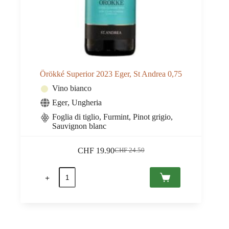
Örökké Superior 2023 Eger, St Andrea 0,75
Vino bianco
Eger
,
Ungheria
Foglia di tiglio, Furmint, Pinot grigio,
Sauvignon blanc
CHF
19.90
CHF
24.50
Il
Il
prezzo
prezzo
Örökké
originale
attuale
Superior
era:
è:
2023
CHF 24.50.
CHF 19.90.
Eger,
St
Andrea
0,75