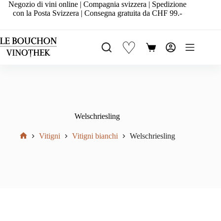
Salta
Negozio di vini online | Compagnia svizzera | Spedizione
al
con la Posta Svizzera | Consegna gratuita da CHF 99.-
contenuto
♡
Carrello
Welschriesling
Vitigni
Vitigni bianchi
Welschriesling
Home