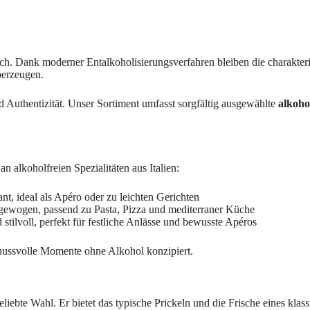
ch. Dank moderner Entalkoholisierungsverfahren bleiben die charakteri
berzeugen.
 Authentizität. Unser Sortiment umfasst sorgfältig ausgewählte
alkoho
 alkoholfreien Spezialitäten aus Italien:
ant, ideal als Apéro oder zu leichten Gerichten
gewogen, passend zu Pasta, Pizza und mediterraner Küche
d stilvoll, perfekt für festliche Anlässe und bewusste Apéros
nussvolle Momente ohne Alkohol konzipiert.
eliebte Wahl. Er bietet das typische Prickeln und die Frische eines klas