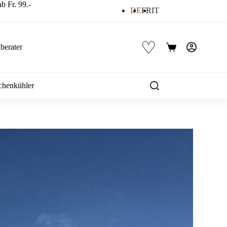
b Fr. 99.-
DE
FR
IT
♡
berater
Warenkorb
chenkühler