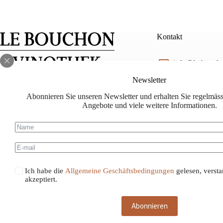
Kontakt
info@le-bouch
Newsletter
Facebook
Instagram
lebouchon.ch@
Abonnieren Sie unseren Newsletter und erhalten Sie regelmässi
Angebote und viele weitere Informationen.
078 714 88 88
Ich habe die
Allgemeine Geschäftsbedingungen
gelesen, verst
akzeptiert.
Abonnieren