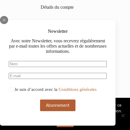
Détails du compte
INFORMATIONS
Newsletter
Sur nous
Avec notre Newsletter, vous recevrez régulièrement
par e-mail toutes les offres actuelles et de nombreuses
Impressum
informations.
Livraison
Informations d'achat
Information de paiement
Je suis d’accord avec la
Conditions générales
Abonnement
Ce site web utilise des cookies. Si vous continuez à utiliser ce
site web, nous considérons que vous acceptez leur utilisation.
OK
Français