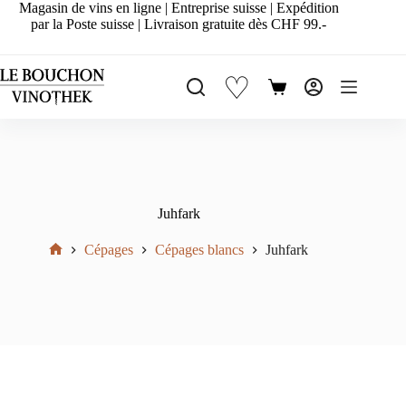
Passer
Magasin de vins en ligne | Entreprise suisse | Expédition
au
par la Poste suisse | Livraison gratuite dès CHF 99.-
contenu
♡
Panier
d’achat
Juhfark
Cépages
Cépages blancs
Juhfark
Accueil