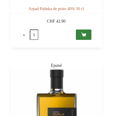
Arpad Palinka de poire 40% 50 cl
CHF
42.90
quantité
de
Arpad
Palinka
de
poire
40%
50
cl