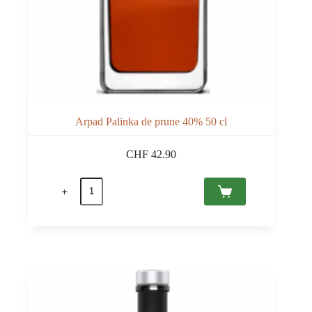
Arpad Palinka de prune 40% 50 cl
CHF
42.90
quantité
de
Arpad
Palinka
de
prune
40%
50
cl