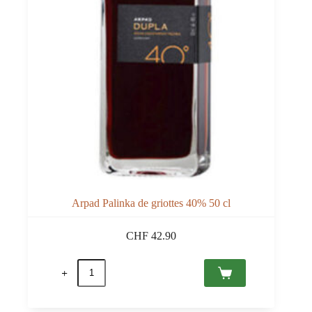
Arpad Palinka de griottes 40% 50 cl
CHF
42.90
quantité
de
Arpad
Palinka
de