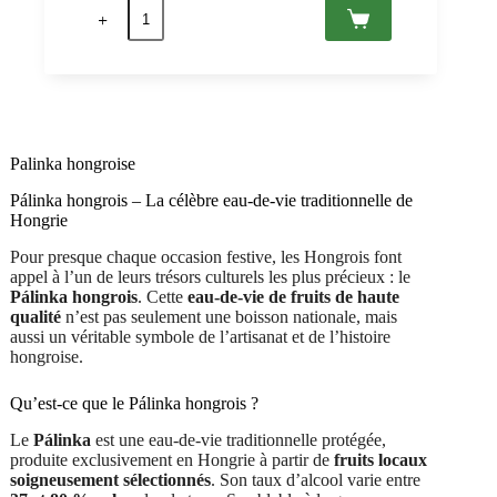
quantité
de
Arpad
Premium
Distillat
de
gingembre
40%
50
Palinka hongroise
cl
Pálinka hongrois – La célèbre eau-de-vie traditionnelle de
Hongrie
Pour presque chaque occasion festive, les Hongrois font
appel à l’un de leurs trésors culturels les plus précieux : le
Pálinka hongrois
. Cette
eau-de-vie de fruits de haute
qualité
n’est pas seulement une boisson nationale, mais
aussi un véritable symbole de l’artisanat et de l’histoire
hongroise.
Qu’est-ce que le Pálinka hongrois ?
Le
Pálinka
est une eau-de-vie traditionnelle protégée,
produite exclusivement en Hongrie à partir de
fruits locaux
soigneusement sélectionnés
. Son taux d’alcool varie entre