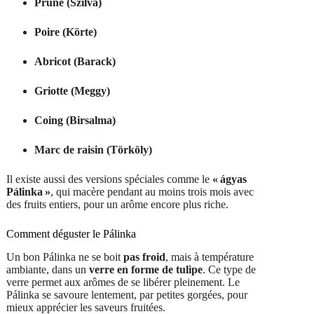
Prune (Szilva)
Poire (Körte)
Abricot (Barack)
Griotte (Meggy)
Coing (Birsalma)
Marc de raisin (Törköly)
Il existe aussi des versions spéciales comme le
« ágyas
Pálinka »
, qui macère pendant au moins trois mois avec
des fruits entiers, pour un arôme encore plus riche.
Comment déguster le Pálinka
Un bon Pálinka ne se boit
pas froid
, mais à température
ambiante, dans un
verre en forme de tulipe
. Ce type de
verre permet aux arômes de se libérer pleinement. Le
Pálinka se savoure lentement, par petites gorgées, pour
mieux apprécier les saveurs fruitées.