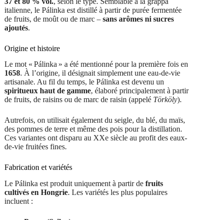
37 et 80 % vol.
, selon le type. Semblable à la grappa
italienne, le Pálinka est distillé à partir de purée fermentée
de fruits, de moût ou de marc –
sans arômes ni sucres
ajoutés
.
Origine et histoire
Le mot « Pálinka » a été mentionné pour la première fois en
1658
. À l’origine, il désignait simplement une eau-de-vie
artisanale. Au fil du temps, le Pálinka est devenu un
spiritueux haut de gamme
, élaboré principalement à partir
de fruits, de raisins ou de marc de raisin (appelé
Törköly
).
Autrefois, on utilisait également du seigle, du blé, du maïs,
des pommes de terre et même des pois pour la distillation.
Ces variantes ont disparu au XXe siècle au profit des eaux-
de-vie fruitées fines.
Fabrication et variétés
Le Pálinka est produit uniquement à partir de
fruits
cultivés en Hongrie
. Les variétés les plus populaires
incluent :