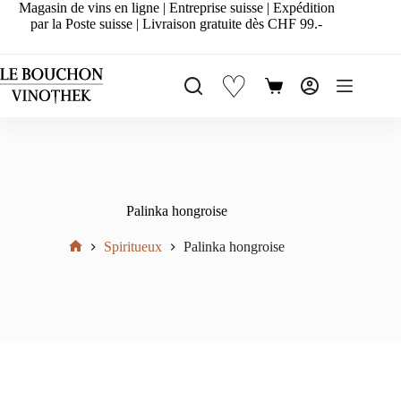
Passer
Magasin de vins en ligne | Entreprise suisse | Expédition
au
par la Poste suisse | Livraison gratuite dès CHF 99.-
contenu
♡
Panier
d’achat
Palinka hongroise
Spiritueux
Palinka hongroise
Accueil