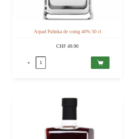
Arpad Palinka de coing 40% 50 cl
CHF
49.90
quantité
de
Arpad
Palinka
de
coing
40%
50
cl