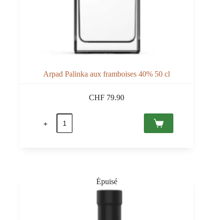
Arpad Palinka aux framboises 40% 50 cl
CHF
79.90
quantité
de
Arpad
Palinka
aux
framboises
40%
50
cl