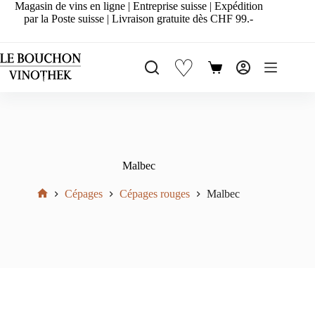
Passer
Magasin de vins en ligne | Entreprise suisse | Expédition
au
par la Poste suisse | Livraison gratuite dès CHF 99.-
contenu
♡
Panier
d’achat
Malbec
Cépages
Cépages rouges
Malbec
Accueil