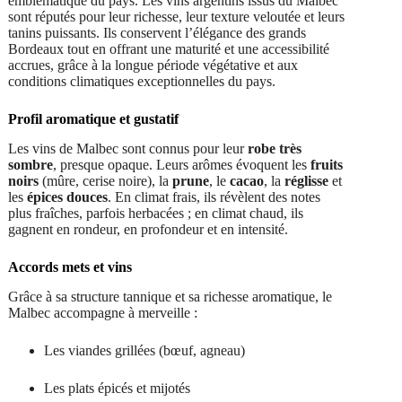
emblématique du pays. Les vins argentins issus du Malbec
sont réputés pour leur richesse, leur texture veloutée et leurs
tanins puissants. Ils conservent l’élégance des grands
Bordeaux tout en offrant une maturité et une accessibilité
accrues, grâce à la longue période végétative et aux
conditions climatiques exceptionnelles du pays.
Profil aromatique et gustatif
Les vins de Malbec sont connus pour leur
robe très
sombre
, presque opaque. Leurs arômes évoquent les
fruits
noirs
(mûre, cerise noire), la
prune
, le
cacao
, la
réglisse
et
les
épices douces
. En climat frais, ils révèlent des notes
plus fraîches, parfois herbacées ; en climat chaud, ils
gagnent en rondeur, en profondeur et en intensité.
Accords mets et vins
Grâce à sa structure tannique et sa richesse aromatique, le
Malbec accompagne à merveille :
Les viandes grillées (bœuf, agneau)
Les plats épicés et mijotés