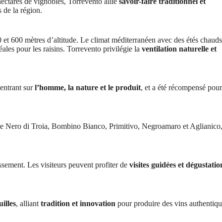
ectares de vignobles, Torrevento allie
savoir-faire traditionnel et
 de la région.
0 et 600 mètres d’altitude. Le climat méditerranéen avec des étés chauds
éales pour les raisins. Torrevento privilégie la
ventilation naturelle et
centrant sur
l’homme, la nature et le produit
, et a été récompensé pour
Nero di Troia, Bombino Bianco, Primitivo, Negroamaro et Aglianico
issement. Les visiteurs peuvent profiter de
visites guidées et dégustatio
illes
, alliant
tradition et innovation
pour produire des vins authentiqu