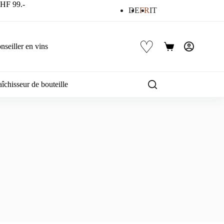
 CHF 99.-
DE
FR
IT
♡
nseiller en vins
Panier
d’achat
îchisseur de bouteille