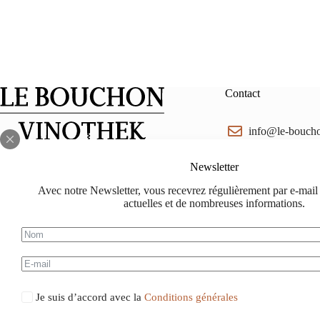
Contact
info@le-bouch
Facebook
Instagram
lebouchon.ch@
Newsletter
Avec notre Newsletter, vous recevrez régulièrement par e-mail t
078 714 88 88
actuelles et de nombreuses informations.
Je suis d’accord avec la
Conditions générales