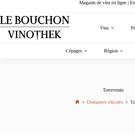
Passer
Magasin de vins en ligne | Ent
au
contenu
Vins
P
Cépages
Région
Torrevento
Domaines viticoles
To
Accueil