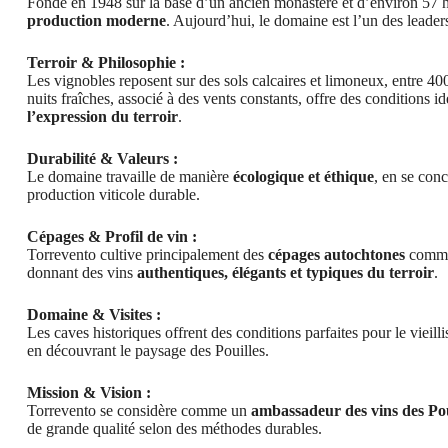
Fondé en 1948 sur la base d’un ancien monastère et d’environ 57 h
production moderne
. Aujourd’hui, le domaine est l’un des leaders
Terroir & Philosophie :
Les vignobles reposent sur des sols calcaires et limoneux, entre 40
nuits fraîches, associé à des vents constants, offre des conditions id
l’expression du terroir
.
Durabilité & Valeurs :
Le domaine travaille de manière
écologique et éthique
, en se con
production viticole durable.
Cépages & Profil de vin :
Torrevento cultive principalement des
cépages autochtones
comme 
donnant des vins
authentiques, élégants et typiques du terroir
.
Domaine & Visites :
Les caves historiques offrent des conditions parfaites pour le vieill
en découvrant le paysage des Pouilles.
Mission & Vision :
Torrevento se considère comme un
ambassadeur des vins des Pou
de grande qualité selon des méthodes durables.