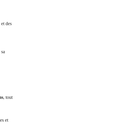
 et des
 sa
,
ns
, tout
es et