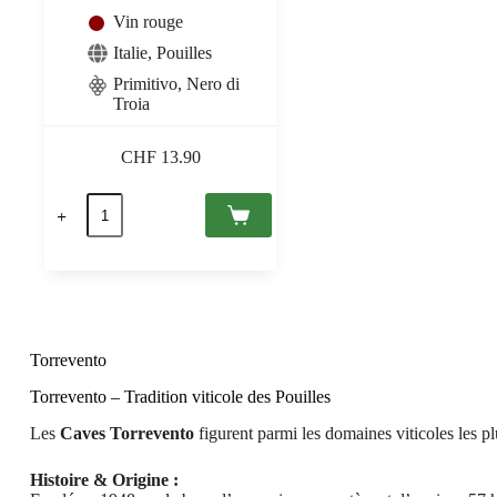
Vin rouge
Italie
,
Pouilles
Primitivo, Nero di
Troia
CHF
13.90
quantité
de
Passione
Reale
Appassimento
Puglia
IGT
2021
Torrevento
Torrevento
0,75
Torrevento – Tradition viticole des Pouilles
Les
Caves Torrevento
figurent parmi les domaines viticoles les 
Histoire & Origine :