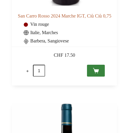
San Carro Rosso 2024 Marche IGT, Ciù Ciù 0,75
Vin rouge
Italie
,
Marches
Barbera
,
Sangiovese
CHF
17.50
quantité
de
San
Carro
Rosso
2024
Marche
IGT,
Ciù
Ciù
0,75