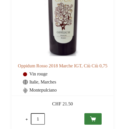
Oppidum Rosso 2018 Marche IGT, Ciù Ciù 0,75
Vin rouge
Italie
,
Marches
Montepulciano
CHF
21.50
quantité
de
Oppidum