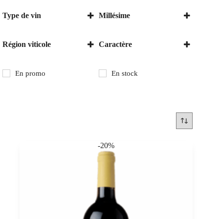
Type de vin
Millésime
Vin rosé
2018
Vin rouge
Région viticole
Caractère
Italie
Sec
Marches
En promo
En stock
Toscane
-20%