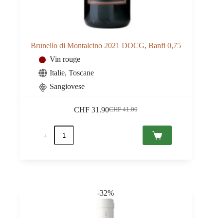
Brunello di Montalcino 2021 DOCG, Banfi 0,75
Vin rouge
Italie
,
Toscane
Sangiovese
CHF
31.90
CHF
41.00
Le
Le
prix
prix
quantité
initial
actuel
de
était :
est :
Brunello
CHF 41.00.
CHF 31.90.
di
Montalcino
2021
DOCG,
Banfi
-32%
0,75