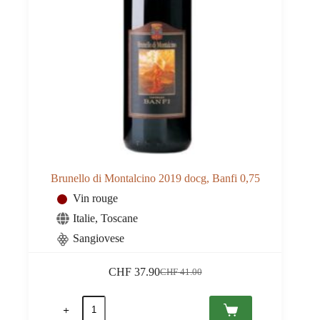
Brunello di Montalcino 2019 docg, Banfi 0,75
Vin rouge
Italie
,
Toscane
Sangiovese
CHF
37.90
CHF
41.00
Le
Le
prix
prix
quantité
initial
actuel
de
était :
est :