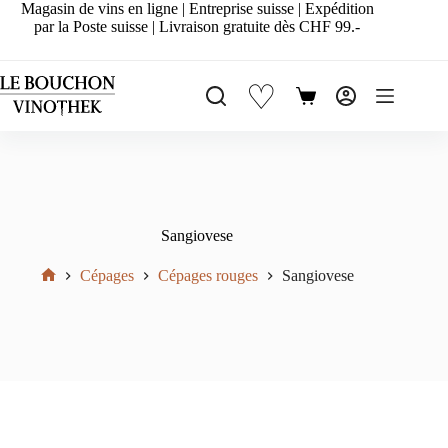
Passer
Magasin de vins en ligne | Entreprise suisse | Expédition
au
par la Poste suisse | Livraison gratuite dès CHF 99.-
contenu
♡
Panier
d’achat
Sangiovese
Cépages
Cépages rouges
Sangiovese
Accueil