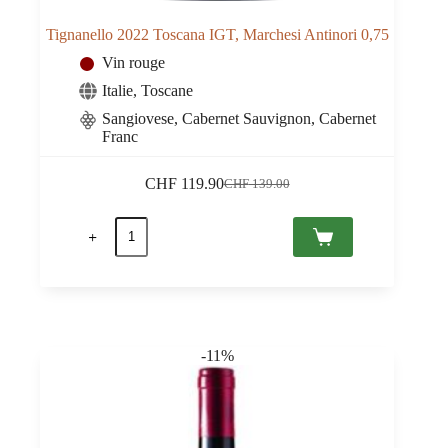
Tignanello 2022 Toscana IGT, Marchesi Antinori 0,75
Vin rouge
Italie
,
Toscane
Sangiovese, Cabernet Sauvignon, Cabernet
Franc
CHF
119.90
CHF
139.00
Le
Le
prix
prix
quantité
initial
actuel
de
était :
est :
Tignanello
CHF 139.00.
CHF 119.90.
2022
Toscana
IGT,
Marchesi
Antinori
-11%
0,75