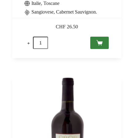
Italie
,
Toscane
Sangiovese, Cabernet Sauvignon.
CHF
26.50
quantité
de
Morellino
di
Scansano
DOCG
2021
Jacopo
Biondi
Santi
0,75