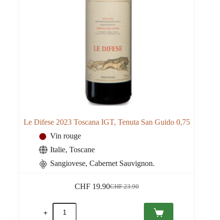
Le Difese 2023 Toscana IGT, Tenuta San Guido 0,75
Vin rouge
Italie
,
Toscane
Sangiovese, Cabernet Sauvignon.
CHF
19.90
CHF
23.90
Le
Le
prix
prix
quantité
initial
actuel
de
était :
est :