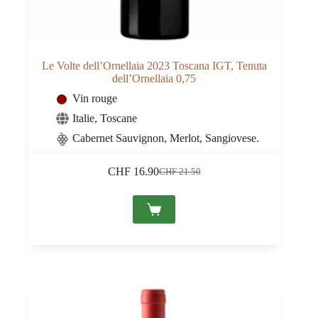
Le Volte dell’Ornellaia 2023 Toscana IGT, Tenuta
dell’Ornellaia 0,75
Vin rouge
Italie
,
Toscane
Cabernet Sauvignon, Merlot, Sangiovese.
CHF
16.90
CHF
21.50
Le
Le
prix
prix
initial
actuel
était :
est :
CHF 21.50.
CHF 16.90.