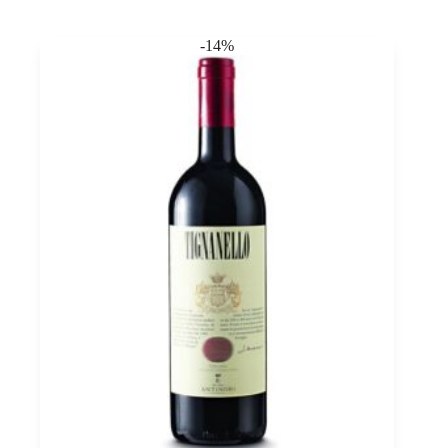
IGT,
Jacopo
-14%
Biondi
Santi
0,75