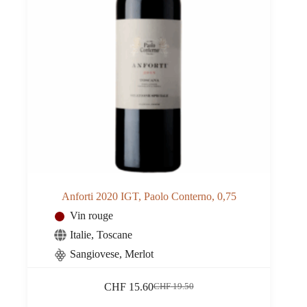
Anforti 2020 IGT, Paolo Conterno, 0,75
Vin rouge
Italie
,
Toscane
Sangiovese, Merlot
CHF
15.60
CHF
19.50
Le
Le
prix
prix