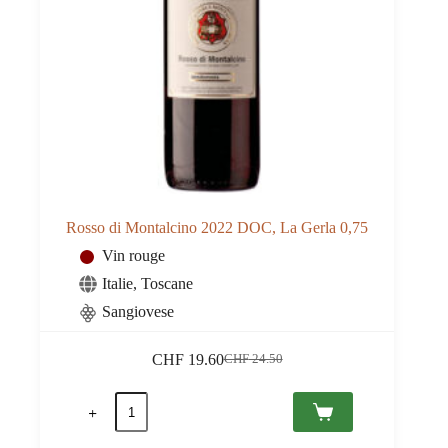
Rosso di Montalcino 2022 DOC, La Gerla 0,75
Vin rouge
Italie
,
Toscane
Sangiovese
CHF
19.60
CHF
24.50
Le
Le
prix
prix
quantité
initial
actuel
de
était :
est :
Rosso
CHF 24.50.
CHF 19.60.