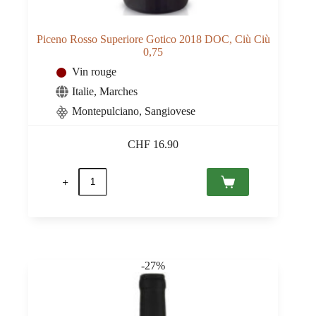
Piceno Rosso Superiore Gotico 2018 DOC, Ciù Ciù
0,75
Vin rouge
Italie
,
Marches
Montepulciano, Sangiovese
CHF
16.90
quantité
de
Piceno
Rosso
Superiore
Gotico
2018
DOC,
-27%
Ciù
Ciù
0,75