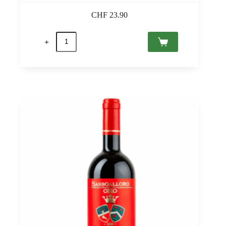
CHF
23.90
quantité
de
Sassoalloro
2022
Toscana
IGT,
Jacopo
Biondi
Santi
0,75