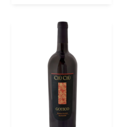
Rosso
2018
Marche
IGT,
Ciù
Ciù
0,75