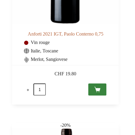
Anforti 2021 IGT, Paolo Conterno 0,75
Vin rouge
Italie
,
Toscane
Merlot, Sangiovese
CHF
19.80
quantité
de
Anforti
2021
IGT,
Paolo
Conterno
0,75
-20%