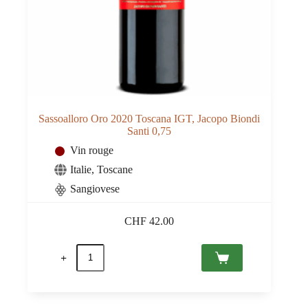
Sassoalloro Oro 2020 Toscana IGT, Jacopo Biondi
Santi 0,75
Vin rouge
Italie
,
Toscane
Sangiovese
CHF
42.00
quantité
de
Sassoalloro
Oro
2020
Toscana