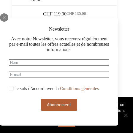
CHF
119.90
CHF
135.00
Le
Le
prix
prix
quantité
initial
actuel
Newsletter
de
était :
est :
Tignanello
CHF 135.00.
CHF 119.90.
Avec notre Newsletter, vous recevrez régulièrement
2023
par e-mail toutes les offres actuelles et de nombreuses
Toscana
informations.
IGT,
Marchesi
Antinori
-13%
0,75
Je suis d’accord avec la
Conditions générales
Abonnement
Ce site web utilise des cookies. Si vous continuez à utiliser ce
site web, nous considérons que vous acceptez leur utilisation.
OK