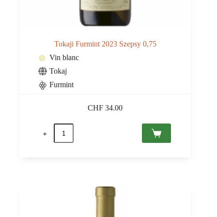
Tokaji Furmint 2023 Szepsy 0,75
Vin blanc
Tokaj
Furmint
CHF
34.00
quantité
de
Tokaji
Furmint
2023
Szepsy
0,75