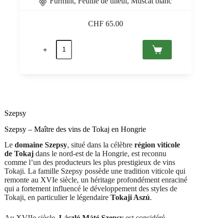
Furmint, Feuille de tilleul, Muscat blanc
CHF
65.00
quantité
de
Tokaji
Szamorodni
2016
Tokaj
PDO,
Szepsy
0,5
Szepsy
Szepsy – Maître des vins de Tokaj en Hongrie
Le
domaine Szepsy
, situé dans la célèbre
région viticole
de Tokaj
dans le nord-est de la Hongrie, est reconnu
comme l’un des producteurs les plus prestigieux de vins
Tokaji. La famille Szepsy possède une tradition viticole qui
remonte au XVIe siècle, un héritage profondément enraciné
qui a fortement influencé le développement des styles de
Tokaji, en particulier le légendaire
Tokaji Aszú
.
Au XVIIe siècle,
László Máté Szepsy
est considéré