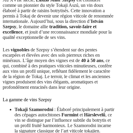
comme un pionnier du style Tokaji Aszú, un vin doux
élaboré à partir de raisins botrytisés. Cette innovation a
permis à Tokaj de devenir une région viticole de renommée
internationale. Aujourd’hui, sous la direction d’
István
Szepsy
, le domaine allie
tradition, savoir-faire et
excellence
, et jouit d’une reconnaissance mondiale pour la
qualité exceptionnelle de ses vins.
Les
vignobles
de Szepsy s’étendent sur des pentes
escarpées et élevées avec des sols pierreux riches en
minéraux. L’âge moyen des vignes est de
40 à 50 ans
, ce
qui, combiné à des pratiques viticoles minutieuses, confère
aux vins un profil unique, reflétant fidèlement le caractère
de la région de Tokaj. Le terroir, le climat et les anciennes
vignes produisent des vins élégants, aromatiques et
profondément enracinés dans leur origine.
La gamme de vins Szepsy
Tokaji Szamorodni
: Élaboré principalement à partir
des cépages autochtones
Furmint
et
Hárslevelű
, ce
vin se distingue par l’influence subtile du botrytis et
un profil fruité harmonieux. Le Szamorodni incarne
la signature classique de l’art viticole tokajien.