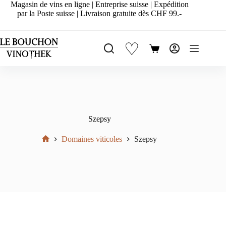
Passer
Magasin de vins en ligne | Entreprise suisse | Expédition
au
par la Poste suisse | Livraison gratuite dès CHF 99.-
contenu
♡
Panier
d’achat
Szepsy
Domaines viticoles
Szepsy
Accueil