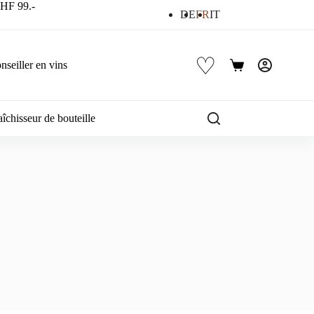
 CHF 99.-
DE
FR
IT
♡
nseiller en vins
Panier
d’achat
îchisseur de bouteille