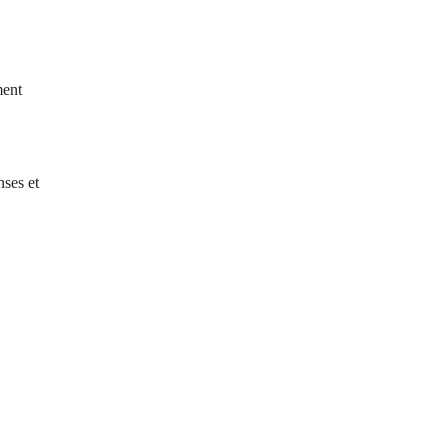
ment
nses et