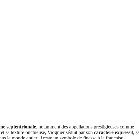
ne septentrionale
, notamment des appellations prestigieuses comme
et sa texture onctueuse, Viognier séduit par son
caractère expressif
, s
ans le monde entier, il reste un symbole de finesse à la française.