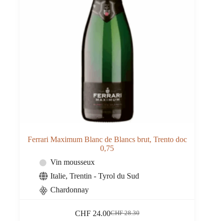
Ferrari Maximum Blanc de Blancs brut, Trento doc
0,75
Vin mousseux
Italie
,
Trentin - Tyrol du Sud
Chardonnay
CHF
24.00
CHF
28.30
Le
Le