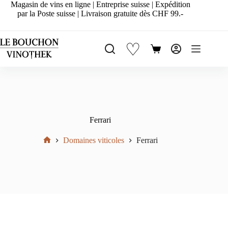
Passer
Magasin de vins en ligne | Entreprise suisse | Expédition
au
par la Poste suisse | Livraison gratuite dès CHF 99.-
contenu
♡
Panier
d’achat
Ferrari
Domaines viticoles
Ferrari
Accueil