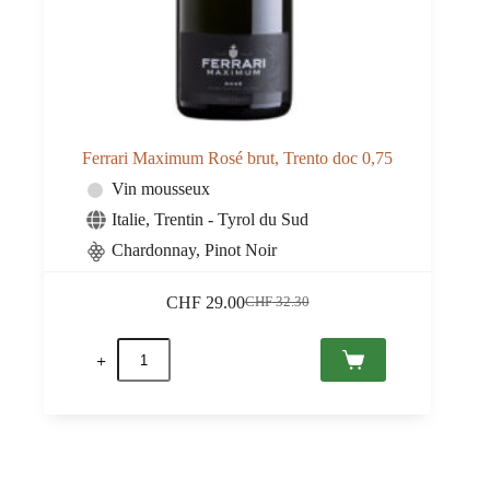
Ferrari Maximum Rosé brut, Trento doc 0,75
Vin mousseux
Italie
,
Trentin - Tyrol du Sud
Chardonnay, Pinot Noir
CHF
29.00
CHF
32.30
Le
Le
prix
prix
quantité
initial
actuel
de
était :
est :
Ferrari
CHF 32.30.
CHF 29.00.
Maximum
Rosé
brut,
Trento
doc