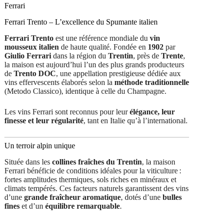
0,75
Ferrari
Ferrari Trento – L’excellence du Spumante italien
Ferrari Trento
est une référence mondiale du
vin
mousseux italien
de haute qualité. Fondée en
1902
par
Giulio Ferrari
dans la région du
Trentin
, près de
Trente
,
la maison est aujourd’hui l’un des plus grands producteurs
de
Trento DOC
, une appellation prestigieuse dédiée aux
vins effervescents élaborés selon la
méthode traditionnelle
(Metodo Classico), identique à celle du Champagne.
Les vins Ferrari sont reconnus pour leur
élégance, leur
finesse et leur régularité
, tant en Italie qu’à l’international.
Un terroir alpin unique
Située dans les
collines fraîches du Trentin
, la maison
Ferrari bénéficie de conditions idéales pour la viticulture :
fortes amplitudes thermiques, sols riches en minéraux et
climats tempérés. Ces facteurs naturels garantissent des vins
d’une
grande fraîcheur aromatique
, dotés d’une
bulles
fines
et d’un
équilibre remarquable
.