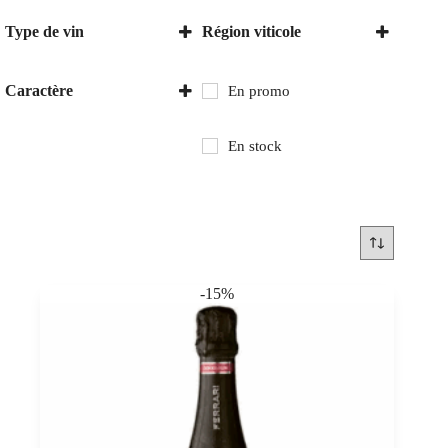
Type de vin
Région viticole
Vin mousseux
Italie
Trentin - Tyrol du Sud
Caractère
En promo
Sec
En stock
-15%