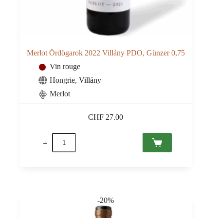
Merlot Ördögarok 2022 Villány PDO, Günzer 0,75
Vin rouge
Hongrie
,
Villány
Merlot
CHF
27.00
quantité
de
Merlot
Ördögarok
2022
Villány
PDO,
Günzer
-20%
0,75