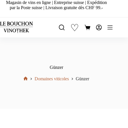
Passer
Magasin de vins en ligne | Entreprise suisse | Expédition
au
par la Poste suisse | Livraison gratuite dès CHF 99.-
contenu
♡
Panier
d’achat
Günzer
Domaines viticoles
Günzer
Accueil