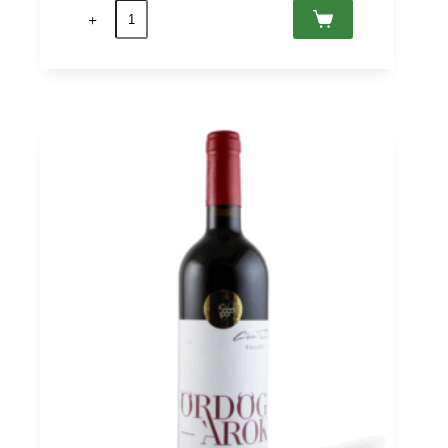
quantité
de
Grandior
Merlot
Bocor
2019
Villány
PDO,
Günzer
0,75