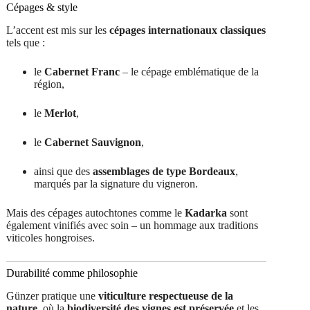
Cépages & style
L’accent est mis sur les
cépages internationaux classiques
tels que :
le
Cabernet Franc
– le cépage emblématique de la
région,
le
Merlot
,
le
Cabernet Sauvignon
,
ainsi que des
assemblages de type Bordeaux
,
marqués par la signature du vigneron.
Mais des cépages autochtones comme le
Kadarka
sont
également vinifiés avec soin – un hommage aux traditions
viticoles hongroises.
Durabilité comme philosophie
Günzer pratique une
viticulture respectueuse de la
nature
, où la
biodiversité des vignes est préservée
et les