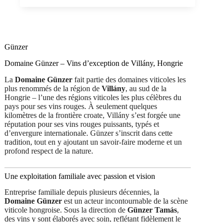
Franc
Bocor
2022
Villány
PDO,
Günzer
Günzer
0,75
Domaine Günzer – Vins d’exception de Villány, Hongrie
La
Domaine Günzer
fait partie des domaines viticoles les
plus renommés de la région de
Villány
, au sud de la
Hongrie – l’une des régions viticoles les plus célèbres du
pays pour ses vins rouges. À seulement quelques
kilomètres de la frontière croate, Villány s’est forgée une
réputation pour ses vins rouges puissants, typés et
d’envergure internationale. Günzer s’inscrit dans cette
tradition, tout en y ajoutant un savoir-faire moderne et un
profond respect de la nature.
Une exploitation familiale avec passion et vision
Entreprise familiale depuis plusieurs décennies, la
Domaine Günzer
est un acteur incontournable de la scène
viticole hongroise. Sous la direction de
Günzer Tamás
,
des vins y sont élaborés avec soin, reflétant fidèlement le