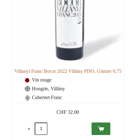
Villanyi Franc Bocor 2022 Villány PDO, Günzer 0,75
Vin rouge
Hongrie
,
Villány
Cabernet Franc
CHF
32.00
quantité
de
Villanyi