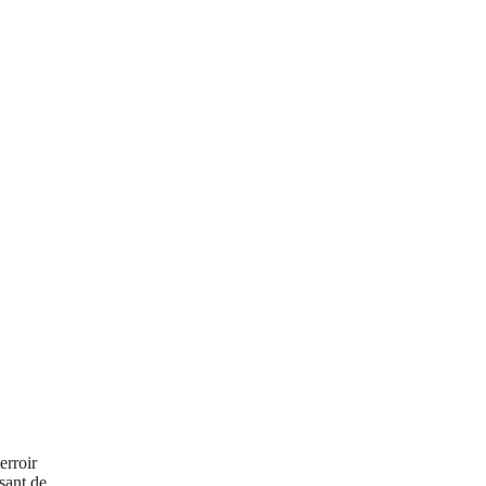
erroir
isant de