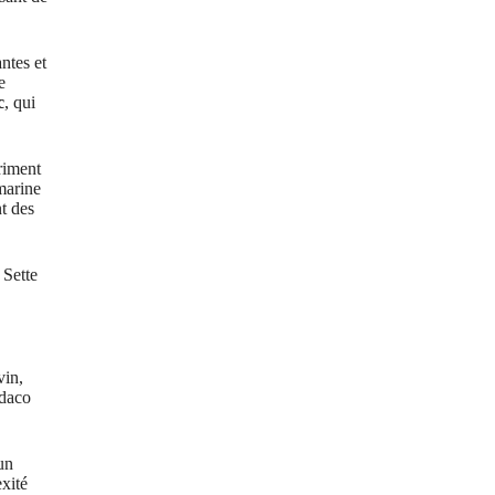
ntes et
e
c
, qui
priment
 marine
nt des
 Sette
vin,
ndaco
un
xité