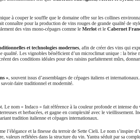
ique à couper le souffle que le domaine offre sur les collines environna
it connaître pour la production de vins rouges de grande qualité de styl
également des vins mono-cépages comme le
Merlot
et le
Cabernet Fran
ditionnelles et technologies modernes
, afin de créer des vins qui ex
 de qualité. Les vignobles bénéficient d’un microclimat unique : la brise
 créent des conditions idéales pour des raisins parfaitement mûrs, donna
ns »
, souvent issus d’assemblages de cépages italiens et internationaux.
 savoir-faire traditionnel et modernité.
Le nom « Indaco » fait référence à la couleur profonde et intense du 
s terreuses et herbacées, et gagne en complexité avec le vieillissement. I
ant tradition italienne et cépages internationaux.
 l’élégance et la finesse du terroir de Sette Cieli. Le nom s’inspire d’
 valeurs reflétées dans la structure du vin. Yantra séduit par sa comple