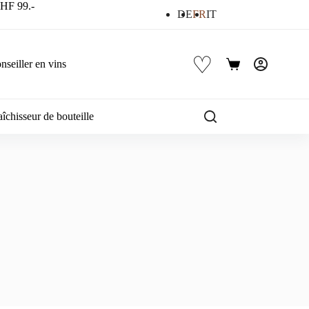
 CHF 99.-
DE
FR
IT
♡
nseiller en vins
Panier
d’achat
îchisseur de bouteille