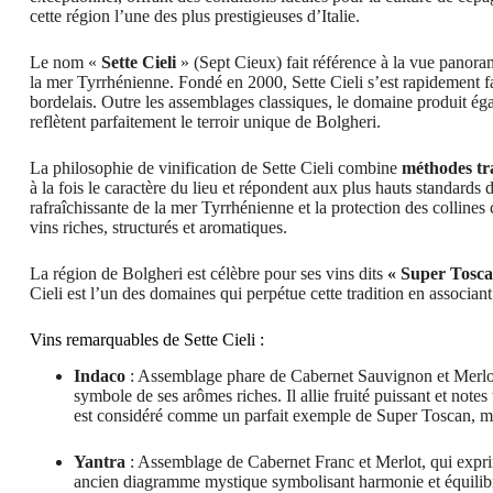
cette région l’une des plus prestigieuses d’Italie.
Le nom «
Sette Cieli
» (Sept Cieux) fait référence à la vue panoram
la mer Tyrrhénienne. Fondé en 2000, Sette Cieli s’est rapidement fa
bordelais. Outre les assemblages classiques, le domaine produit 
reflètent parfaitement le terroir unique de Bolgheri.
La philosophie de vinification de Sette Cieli combine
méthodes tra
à la fois le caractère du lieu et répondent aux plus hauts standards
rafraîchissante de la mer Tyrrhénienne et la protection des collines
vins riches, structurés et aromatiques.
La région de Bolgheri est célèbre pour ses vins dits
« Super Tosca
Cieli est l’un des domaines qui perpétue cette tradition en associant
Vins remarquables de Sette Cieli :
Indaco
: Assemblage phare de Cabernet Sauvignon et Merlot. 
symbole de ses arômes riches. Il allie fruité puissant et note
est considéré comme un parfait exemple de Super Toscan, mari
Yantra
: Assemblage de Cabernet Franc et Merlot, qui exprime
ancien diagramme mystique symbolisant harmonie et équilibre,