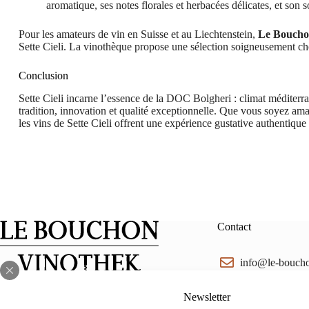
aromatique, ses notes florales et herbacées délicates, et son so
Pour les amateurs de vin en Suisse et au Liechtenstein,
Le Boucho
Sette Cieli. La vinothèque propose une sélection soigneusement chois
Conclusion
Sette Cieli incarne l’essence de la DOC Bolgheri : climat méditerra
tradition, innovation et qualité exceptionnelle. Que vous soyez a
les vins de Sette Cieli offrent une expérience gustative authentique 
Contact
info@le-bouch
Facebook
Instagram
lebouchon.ch@
Newsletter