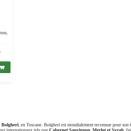
non,
0
0.
0.
C
Bolgheri
, en Toscane. Bolgheri est mondialement reconnue pour son t
ages internationaux tels que
Cabernet Sauvignon, Merlot et Syrah
, fa