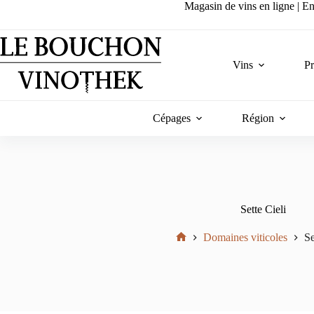
Passer
Magasin de vins en ligne | Ent
au
contenu
Vins
P
Cépages
Région
Sette Cieli
Domaines viticoles
Se
Accueil