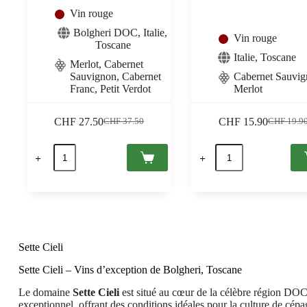
Vin rouge
Bolgheri DOC
,
Italie
,
Vin rouge
Toscane
Italie
,
Toscane
Merlot, Cabernet
Sauvignon, Cabernet
Cabernet Sauvig
Franc, Petit Verdot
Merlot
CHF
27.50
CHF
15.90
CHF
37.50
CHF
19.9
Le
Le
Le
Le
prix
prix
prix
prix
quantité
quantité
initial
actuel
initial
actuel
de
de
était :
est :
était :
est :
Noi
Yantra
CHF 37.50.
CHF 27.50.
CHF 19.9
CHF 15.9
4
2023
2023
IGT
DOC
Toscana
Bolgheri
rosso,
rosso,
Sette
Sette
Cieli
Sette Cieli
Cieli
0,75
0,75
Sette Cieli – Vins d’exception de Bolgheri, Toscane
Le domaine
Sette Cieli
est situé au cœur de la célèbre région DO
exceptionnel, offrant des conditions idéales pour la culture de cép