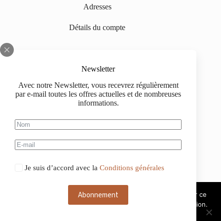
Adresses
Détails du compte
INFORMATIONS
Newsletter
Sur nous
Avec notre Newsletter, vous recevrez régulièrement
par e-mail toutes les offres actuelles et de nombreuses
Impressum
informations.
Livraison
Informations d'achat
Information de paiement
Je suis d’accord avec la
Conditions générales
Abonnement
Ce site web utilise des cookies. Si vous continuez à utiliser ce
site web, nous considérons que vous acceptez leur utilisation.