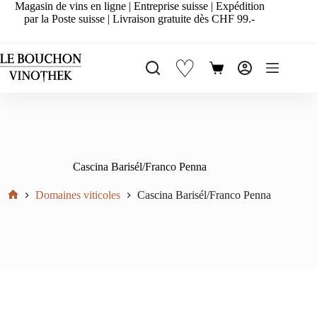
Passer
Magasin de vins en ligne | Entreprise suisse | Expédition
au
par la Poste suisse | Livraison gratuite dès CHF 99.-
contenu
♡
Panier
d’achat
Cascina Barisél/Franco Penna
Domaines viticoles
Cascina Barisél/Franco Penna
Accueil