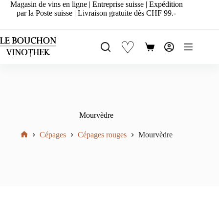
Passer
Magasin de vins en ligne | Entreprise suisse | Expédition
au
par la Poste suisse | Livraison gratuite dès CHF 99.-
contenu
♡
Panier
d’achat
Mourvèdre
Cépages
Cépages rouges
Mourvèdre
Accueil