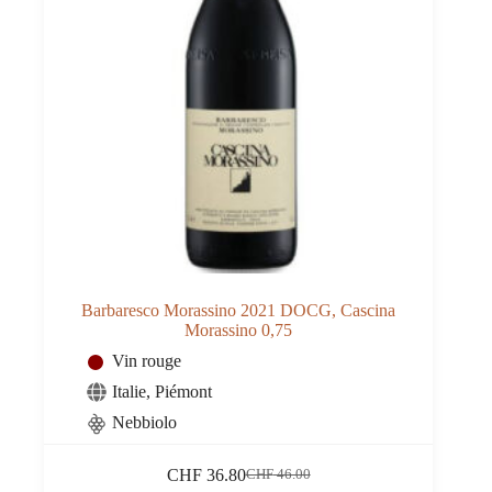
Barbaresco Morassino 2021 DOCG, Cascina
Morassino 0,75
Vin rouge
Italie
,
Piémont
Nebbiolo
CHF
36.80
CHF
46.00
Le
Le