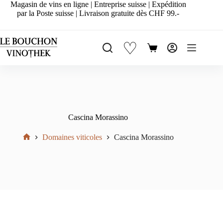
Passer
Magasin de vins en ligne | Entreprise suisse | Expédition
au
par la Poste suisse | Livraison gratuite dès CHF 99.-
contenu
♡
Panier
d’achat
Cascina Morassino
Domaines viticoles
Cascina Morassino
Accueil