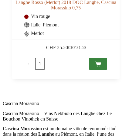
Langhe Rosso (Merlot) 2018 DOC Langhe, Cascina
Morassino 0,75
Vin rouge
Italie
,
Piémont
Merlot
CHF
25.20
CHF
31.50
Le
Le
prix
prix
quantité
initial
actuel
de
était :
est :
Langhe
CHF 31.50.
CHF 25.20.
Rosso
(Merlot)
2018
DOC
Langhe,
Cascina
Cascina Morassino
Morassino
0,75
Cascina Morassino – Vins Nebbiolo des Langhe chez Le
Bouchon Vinothek en Suisse
Cascina Morassino
est un domaine viticole renommé situé
dans la région des
Langhe
au Piémont, en Italie, l’une des