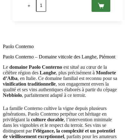
quantité
initial
actuel
de
était :
est :
Bric
CHF 29.00.
CHF 23.20.
Ginestra
2020
DOC
Monferrato,
Paolo
Conterno
Paolo Conterno
0,75
Paolo Conterno – Domaine viticole des Langhe, Piémont
Le
domaine Paolo Conterno
est situé au cœur de la
célèbre région des
Langhe
, plus précisément à
Monforte
d’Alba
, en Italie. Ce domaine familial est reconnu pour sa
vinification traditionnelle
, son engagement envers la
qualité et ses vins authentiques élaborés à partir du cépage
Nebbiolo
, parfaitement adapté à ce terroir.
La famille Conterno cultive la vigne depuis plusieurs
générations. Paolo Conterno perpétue cet héritage en
privilégiant la
culture durable
, l’intervention minimale
dans les vignobles et le respect du terroir. Ses vins se
distinguent par
l’élégance, la complexité et un potentiel
de vieillissement exceptionnel
, parfaits pour les amateurs