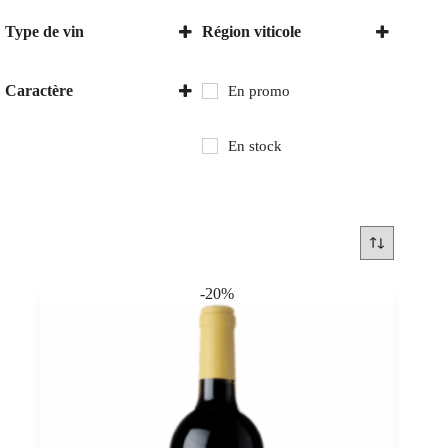
Type de vin
Région viticole
Vin rouge
Italie
Piémont
Caractère
En promo
Toscane
Sec
En stock
-20%