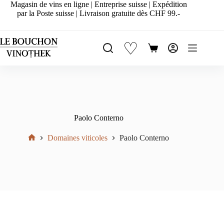
Passer
Magasin de vins en ligne | Entreprise suisse | Expédition
au
par la Poste suisse | Livraison gratuite dès CHF 99.-
contenu
♡
Panier
d’achat
Paolo Conterno
Domaines viticoles
Paolo Conterno
Accueil