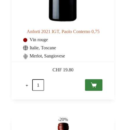
Anforti 2021 IGT, Paolo Conterno 0,75
Vin rouge
Italie
,
Toscane
Merlot, Sangiovese
CHF
19.80
quantité
de
Anforti
2021
IGT,
Paolo
Conterno
0,75
-20%