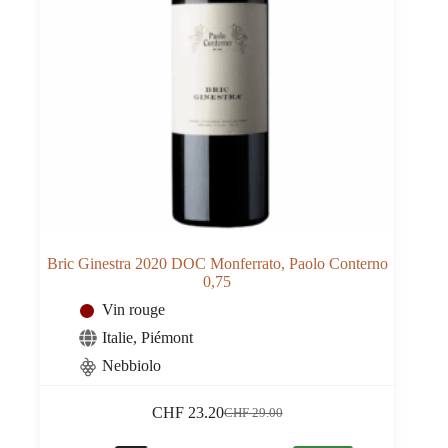
Bric Ginestra 2020 DOC Monferrato, Paolo Conterno
0,75
Vin rouge
Italie
,
Piémont
Nebbiolo
CHF
23.20
CHF
29.00
Le
Le
prix
prix