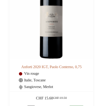
Anforti 2020 IGT, Paolo Conterno, 0,75
Vin rouge
Italie
,
Toscane
Sangiovese, Merlot
CHF
15.60
CHF
19.50
Le
Le
prix
prix