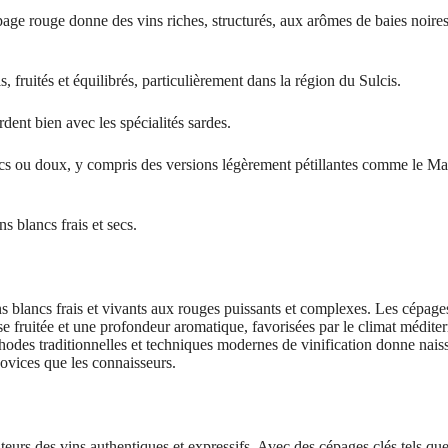
page rouge donne des vins riches, structurés, aux arômes de baies noires
, fruités et équilibrés, particulièrement dans la région du Sulcis.
rdent bien avec les spécialités sardes.
ecs ou doux, y compris des versions légèrement pétillantes comme le Ma
s blancs frais et secs.
ins blancs frais et vivants aux rouges puissants et complexes. Les cépage
e fruitée et une profondeur aromatique, favorisées par le climat médite
méthodes traditionnelles et techniques modernes de vinification donne nais
novices que les connaisseurs.
eurs des vins authentiques et expressifs. Avec des cépages clés tels qu