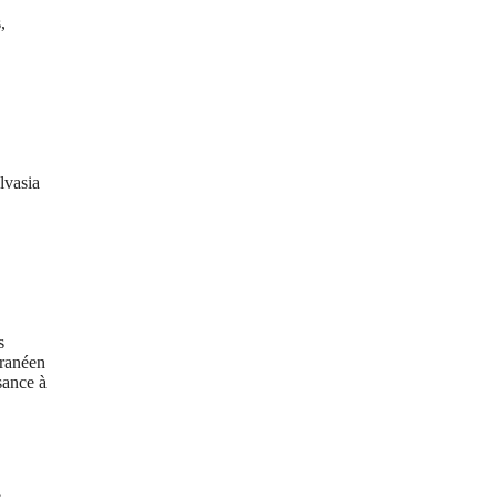
,
lvasia
s
rranéen
sance à
e