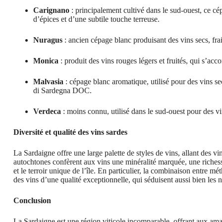
Carignano
: principalement cultivé dans le sud-ouest, ce cé
d’épices et d’une subtile touche terreuse.
Nuragus
: ancien cépage blanc produisant des vins secs, frais
Monica
: produit des vins rouges légers et fruités, qui s’acco
Malvasia
: cépage blanc aromatique, utilisé pour des vins s
di Sardegna DOC.
Verdeca
: moins connu, utilisé dans le sud-ouest pour des vin
Diversité et qualité des vins sardes
La Sardaigne offre une large palette de styles de vins, allant des v
autochtones confèrent aux vins une minéralité marquée, une richess
et le terroir unique de l’île. En particulier, la combinaison entre 
des vins d’une qualité exceptionnelle, qui séduisent aussi bien les 
Conclusion
La Sardaigne est une région viticole incomparable, offrant aux amat