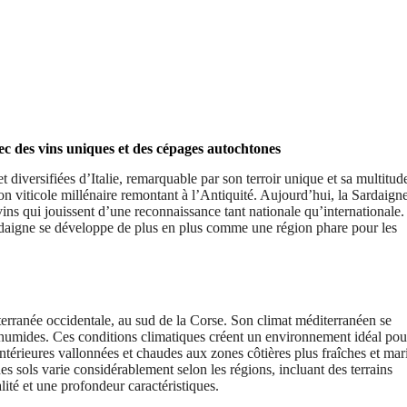
ec des vins uniques et des cépages autochtones
t diversifiées d’Italie, remarquable par son terroir unique et sa multitud
n viticole millénaire remontant à l’Antiquité. Aujourd’hui, la Sardaigne
vins qui jouissent d’une reconnaissance tant nationale qu’internationale
Sardaigne se développe de plus en plus comme une région phare pour les
terranée occidentale, au sud de la Corse. Son climat méditerranéen se
t humides. Ces conditions climatiques créent un environnement idéal pou
ntérieures vallonnées et chaudes aux zones côtières plus fraîches et mar
s sols varie considérablement selon les régions, incluant des terrains
lité et une profondeur caractéristiques.