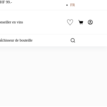
 CHF 99.-
FR
♡
nseiller en vins
Panier
d’achat
îchisseur de bouteille