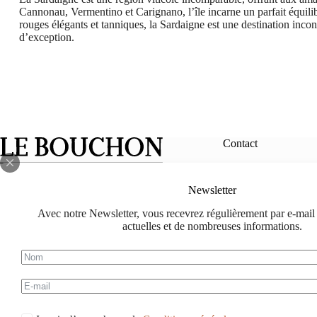
Cannonau, Vermentino et Carignano, l’île incarne un parfait équilibr
rouges élégants et tanniques, la Sardaigne est une destination inc
d’exception.
Contact
info@le-bouch
Newsletter
Facebook
Instagram
lebouchon.ch@
Avec notre Newsletter, vous recevrez régulièrement par e-mail t
actuelles et de nombreuses informations.
078 714 88 88