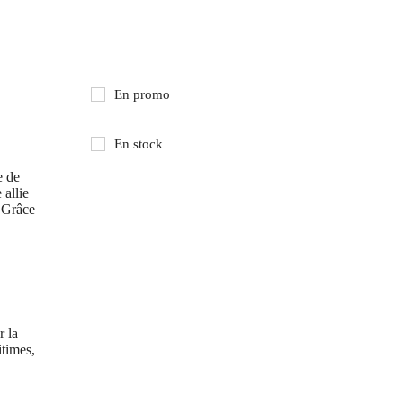
En promo
En stock
e de
 allie
. Grâce
r la
itimes,