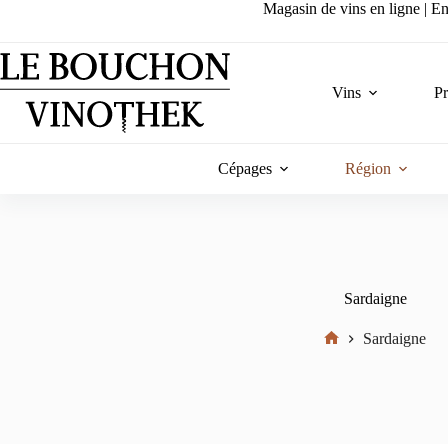
Passer
Magasin de vins en ligne | Ent
au
contenu
Vins
P
Cépages
Région
Sardaigne
Sardaigne
Accueil