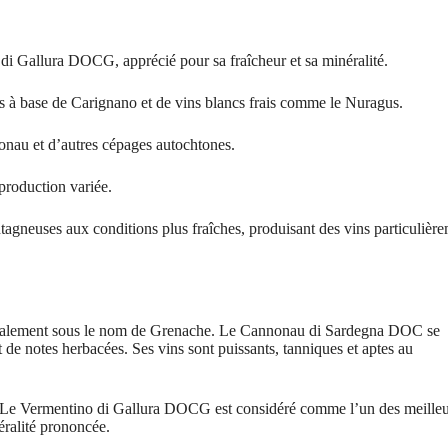
di Gallura DOCG, apprécié pour sa fraîcheur et sa minéralité.
ts à base de Carignano et de vins blancs frais comme le Nuragus.
onau et d’autres cépages autochtones.
 production variée.
agneuses aux conditions plus fraîches, produisant des vins particulièr
ionalement sous le nom de Grenache. Le Cannonau di Sardegna DOC se
t de notes herbacées. Ses vins sont puissants, tanniques et aptes au
te. Le Vermentino di Gallura DOCG est considéré comme l’un des meilleu
éralité prononcée.