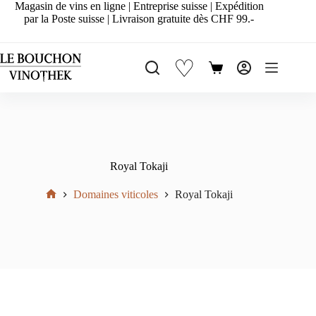
Passer
Magasin de vins en ligne | Entreprise suisse | Expédition
au
par la Poste suisse | Livraison gratuite dès CHF 99.-
contenu
♡
Panier
d’achat
Royal Tokaji
Domaines viticoles
Royal Tokaji
Accueil