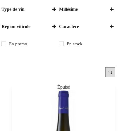
Type de vin
Millésime
Vin doux
2017
Région viticole
Caractère
Hongrie
doux
Tokaj
En promo
En stock