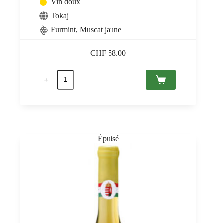
Vin doux
Tokaj
Furmint
,
Muscat jaune
CHF
58.00
quantité
de
Tokaji
Aszú
6
Puttonyos
2017
Tokaj
PDO,
Royal
Tokaji
0,5