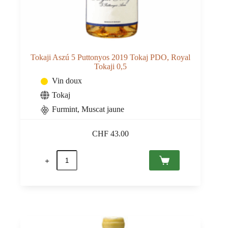
Tokaji Aszú 5 Puttonyos 2019 Tokaj PDO, Royal
Tokaji 0,5
Vin doux
Tokaj
Furmint
,
Muscat jaune
CHF
43.00
quantité
de
Tokaji
Aszú
5
Puttonyos
2019
Tokaj
PDO,