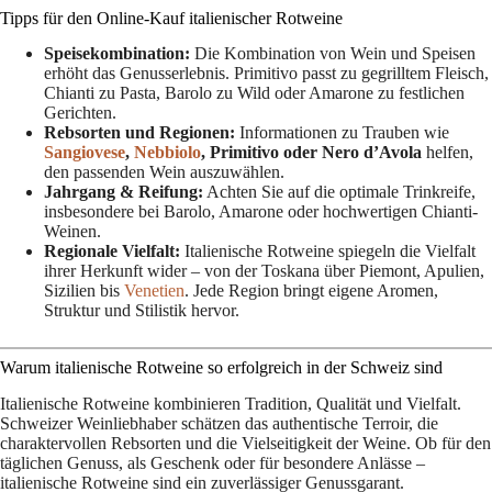
Tipps für den Online-Kauf italienischer Rotweine
Speisekombination:
Die Kombination von Wein und Speisen
erhöht das Genusserlebnis. Primitivo passt zu gegrilltem Fleisch,
Chianti zu Pasta, Barolo zu Wild oder Amarone zu festlichen
Gerichten.
Rebsorten und Regionen:
Informationen zu Trauben wie
Sangiovese
,
Nebbiolo
, Primitivo oder Nero d’Avola
helfen,
den passenden Wein auszuwählen.
Jahrgang & Reifung:
Achten Sie auf die optimale Trinkreife,
insbesondere bei Barolo, Amarone oder hochwertigen Chianti-
Weinen.
Regionale Vielfalt:
Italienische Rotweine spiegeln die Vielfalt
ihrer Herkunft wider – von der Toskana über Piemont, Apulien,
Sizilien bis
Venetien
. Jede Region bringt eigene Aromen,
Struktur und Stilistik hervor.
Warum italienische Rotweine so erfolgreich in der Schweiz sind
Italienische Rotweine kombinieren Tradition, Qualität und Vielfalt.
Schweizer Weinliebhaber schätzen das authentische Terroir, die
charaktervollen Rebsorten und die Vielseitigkeit der Weine. Ob für den
täglichen Genuss, als Geschenk oder für besondere Anlässe –
italienische Rotweine sind ein zuverlässiger Genussgarant.