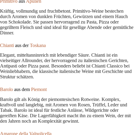
Primitivo
aus
Apulien
Kräftig, vollmundig und fruchtbetont. Primitivo-Weine bestechen
durch Aromen von dunklen Früchten, Gewürzen und einem Hauch
von Schokolade. Sie passen hervorragend zu Pasta, Pizza oder
gegrilltem Fleisch und sind ideal für gesellige Abende oder gemütliche
Dinner.
Chianti
aus der
Toskana
Elegant, mitteltanninreich mit lebendiger Säure. Chianti ist ein
vielseitiger Allrounder, der hervorragend zu italienischen Gerichten,
Antipasti oder Pizza passt. Besonders beliebt ist Chianti Classico bei
Weinliebhabern, die klassische italienische Weine mit Geschichte und
Struktur schätzen.
Barolo
aus dem
Piemont
Barolo gilt als König der piemontesischen Rotweine. Komplex,
kraftvoll und langlebig, mit Aromen von Rosen, Trüffel, Leder und
Tabak. Barolo ist ideal für festliche Anlässe, Wildgerichte oder
gereiften Käse. Die Lagerfähigkeit macht ihn zu einem Wein, der mit
den Jahren noch an Komplexität gewinnt.
Amarone della Valpolicella