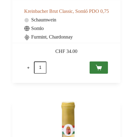
Kreinbacher Brut Classic, Somló PDO 0,75
Schaumwein
Somlo
Furmint, Chardonnay
CHF
34.00
Kreinbacher
Brut
Classic,
Somló
PDO
0,75
Menge