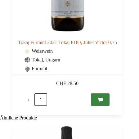
Tokaj Furmint 2021 Tokaj PDO, Juliet Victor 0,75
Weisswein
Tokaj
,
Ungarn
Furmint
CHF
28.50
Tokaj
Furmint
2021
Tokaj
PDO,
Ähnliche Produkte
Juliet
Victor
0,75
Menge