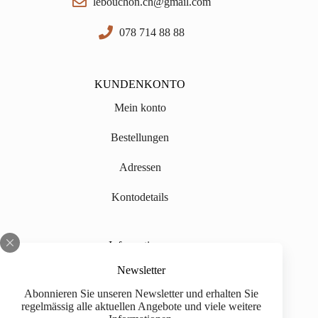
lebouchon.ch@gmail.com
078 714 88 88
KUNDENKONTO
Mein konto
Bestellungen
Adressen
Kontodetails
Informationen
Über uns
Newsletter
Abonnieren Sie unseren Newsletter und erhalten Sie
Impressum
regelmässig alle aktuellen Angebote und viele weitere