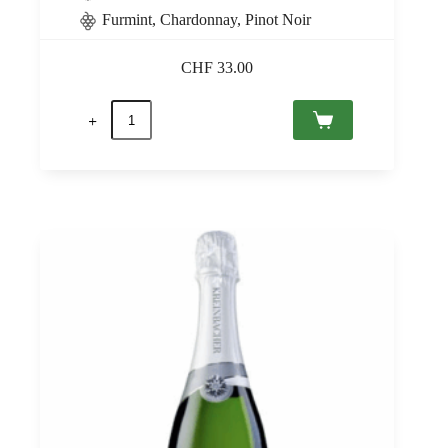
Furmint, Chardonnay, Pinot Noir
CHF
33.00
Sauska
Rosé
Brut
Tokaj
PDO
0,75
Menge