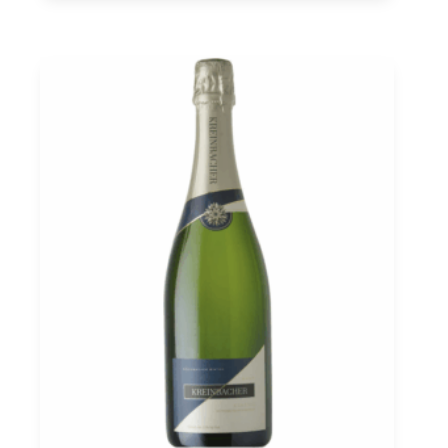
PDO
0,75
Menge