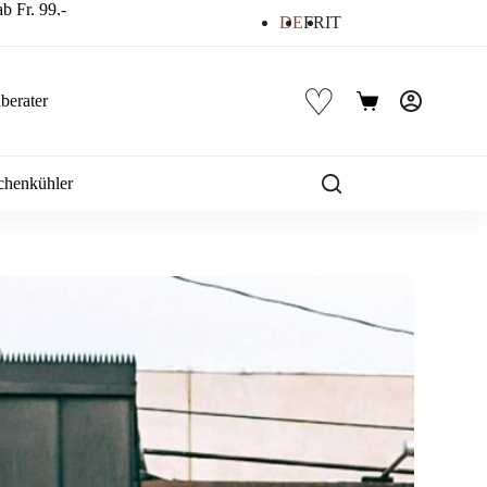
b Fr. 99.-
DE
FR
IT
♡
berater
Warenkorb
chenkühler