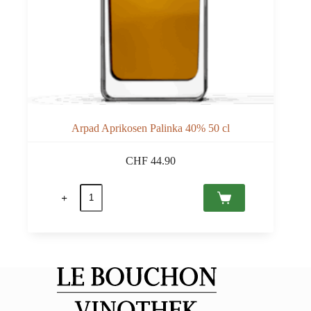
Arpad Aprikosen Palinka 40% 50 cl
CHF
44.90
Arpad
Aprikosen
Palinka
40%
50
cl
Menge