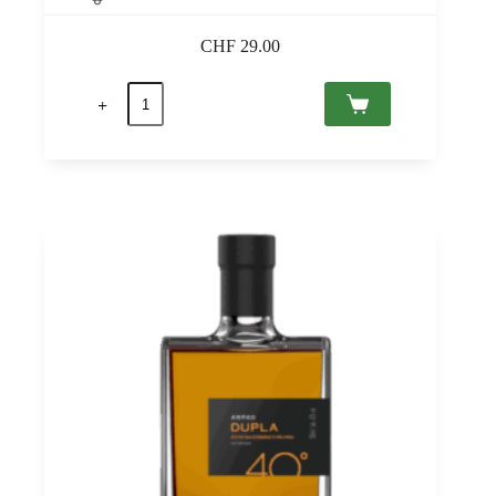
CHF
29.00
Szent
Tamás
Furmint
2020
Tokaj
PDO,
Ats
0,75
Menge