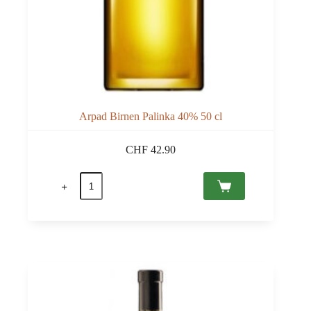
Arpad Birnen Palinka 40% 50 cl
CHF
42.90
Arpad
Birnen
Palinka
40%
50
cl
Menge