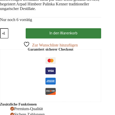
begeistert Arpad Himbeer Palinka Kenner traditioneller
ungarischer Destillate.
Nur noch 6 vorrätig
Arpad
In den Warenkorb
Himbeer
Palinka
40%
Zur Wunschliste hinzufügen
50
Garantiert sicherer Checkout
cl
Menge
Zusätzliche Funktionen
Premium-Qualität
Sichere Zahlungen