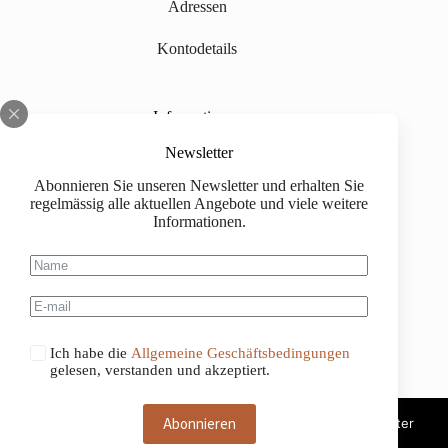
Adressen
Kontodetails
Informationen
Über uns
Newsletter
Abonnieren Sie unseren Newsletter und erhalten Sie
Impressum
regelmässig alle aktuellen Angebote und viele weitere
Informationen.
Versand
Kaufinformationen
Allgemeine Geschäftsbedingungen
Ich habe die
Allgemeine Geschäftsbedingungen
gelesen, verstanden und akzeptiert.
Abonnieren
Diese Website benutzt Cookies. Wenn du die Website weiter
nutzt, gehen wir von deinem Einverständnis aus.