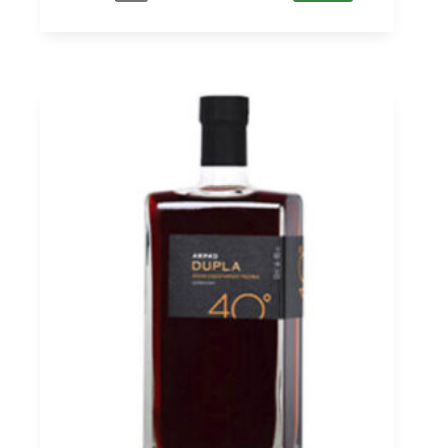
Palinka
40%
50
cl
Menge