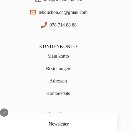
lebouchon.ch@gmail.com
078 714 88 88
KUNDENKONTO
Mein konto
Bestellungen
Adressen
Kontodetails
Informationen
Über uns
Newsletter