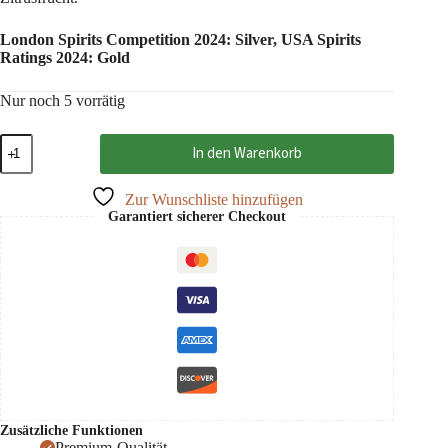
London Spirits Competition 2024: Silver, USA Spirits
Ratings 2024: Gold
Nur noch 5 vorrätig
Arpad
In den Warenkorb
Premium
Ingwer
Destillat
Zur Wunschliste hinzufügen
40%
Garantiert sicherer Checkout
50
cl
Menge
Zusätzliche Funktionen
Premium-Qualität