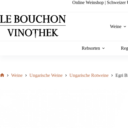
Zum
Online Weinshop | Schweizer U
Inhalt
springen
Weine
Rebsorten
Reg
Weine
Ungarische Weine
Ungarische Rotweine
Egri B
Start