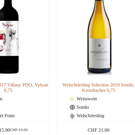
2017 Villany PDO, Vylyan
Welschriesling Selection 2019 Somló,
0,75
Kreinbacher 0,75
in
Weisswein
Somlo
et Franc
Welschriesling
15.90
CHF
21.00
CHF
19.90
Ursprünglicher
Aktueller