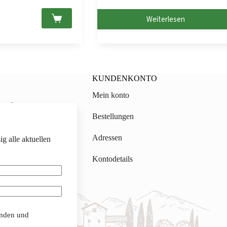
Preis
Preis
war:
ist:
Weiterlesen
CHF 19.90
CHF 15.90.
KUNDENKONTO
Mein konto
on.ch
Bestellungen
gmail.com
Adressen
g alle aktuellen
Kontodetails
anden und