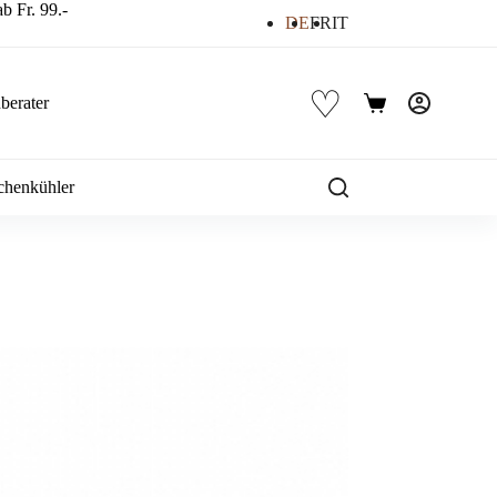
b Fr. 99.-
DE
FR
IT
♡
berater
Warenkorb
chenkühler