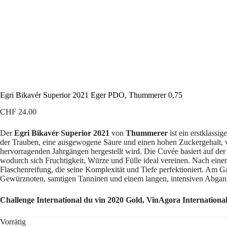
Egri Bikavér Superior 2021 Eger PDO, Thummerer 0,75
CHF
24.00
Der
Egri Bikavér Superior 2021
von
Thummerer
ist ein erstklass
der Trauben, eine ausgewogene Säure und einen hohen Zuckergehalt, wa
hervorragenden Jahrgängen hergestellt wird. Die Cuvée basiert auf der
wodurch sich Fruchtigkeit, Würze und Fülle ideal vereinen. Nach einer 
Flaschenreifung, die seine Komplexität und Tiefe perfektioniert. Am G
Gewürznoten, samtigen Tanninen und einem langen, intensiven Abgang. 
Challenge International du vin 2020 Gold, VinAgora Internation
Vorrätig