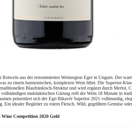
iger Rotwein aus der renommierten Weinregion Eger in Ungarn. Der war
s zu einem harmonischen, komplexen Wein führt. Die Superior-Klassifi
 traditionellen Blaufränkisch-Struktur und wird ergänzt durch Merlot,
vollständigen malolaktischen Gärung reift der Wein 18 Monate in tradit
aumen präsentiert sich der Egri Bikavér Superior 2021 vollmundig, eleg
Ein idealer Begleiter zu rotem Fleisch, Wild, gegrilltem Gemüse oder 
al Wine Competition 2020 Gold