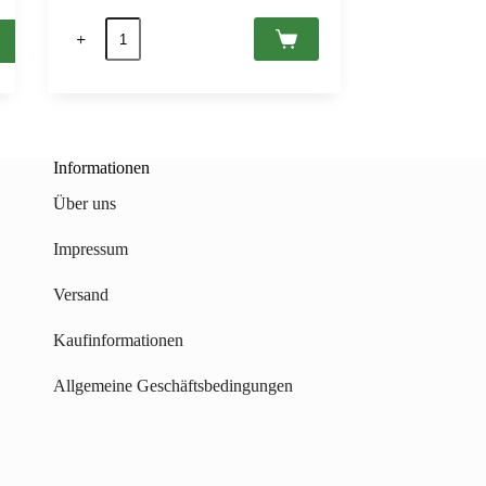
Szent
Tamás
Furmint
2020
Tokaj
PDO,
Ats
0,75
Informationen
Menge
Über uns
Impressum
Versand
Kaufinformationen
Allgemeine Geschäftsbedingungen