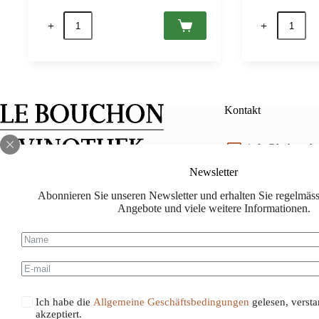
Hungaria
Villányi
Grande
Franc
Cuvée
2017
Brut,
Villany
Etyek-
PDO,
Buda
Vylyan
PDO
0,75
0,75
Menge
Kontakt
Menge
info@le-bouch
Newsletter
Facebook
Instagram
lebouchon.ch@
Abonnieren Sie unseren Newsletter und erhalten Sie regelmässi
Angebote und viele weitere Informationen.
078 714 88 88
Ich habe die
Allgemeine Geschäftsbedingungen
gelesen, verst
akzeptiert.