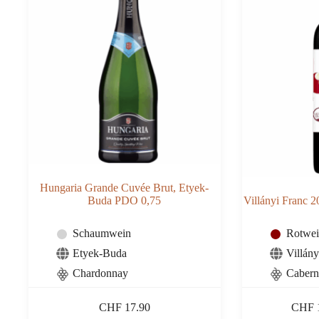
Hungaria Grande Cuvée Brut, Etyek-
Buda PDO 0,75
Villányi Franc 
Schaumwein
Rotwe
Etyek-Buda
Villány
Chardonnay
Cabern
CHF
17.90
CHF