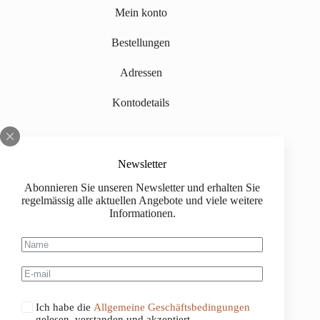
Mein konto
Bestellungen
Adressen
Kontodetails
Informationen
Newsletter
Über uns
Abonnieren Sie unseren Newsletter und erhalten Sie
regelmässig alle aktuellen Angebote und viele weitere
Impressum
Informationen.
Versand
Kaufinformationen
Allgemeine Geschäftsbedingungen
Ich habe die
Allgemeine Geschäftsbedingungen
gelesen, verstanden und akzeptiert.