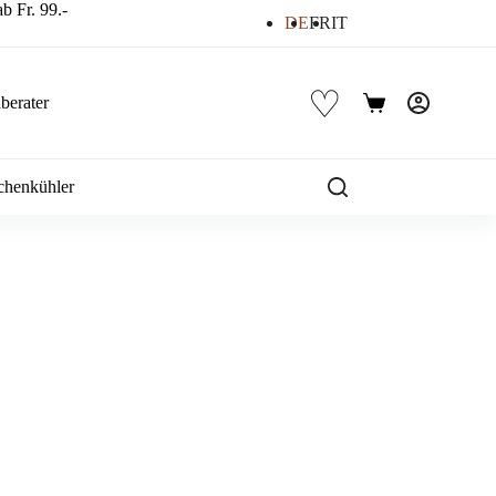
b Fr. 99.-
DE
FR
IT
♡
berater
Warenkorb
chenkühler