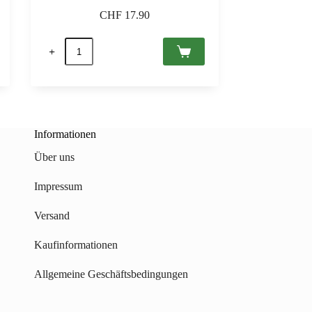
CHF
17.90
Hungaria
Grande
Cuvée
Brut,
Etyek-
Buda
PDO
0,75
Informationen
Menge
Über uns
Impressum
Versand
Kaufinformationen
Allgemeine Geschäftsbedingungen