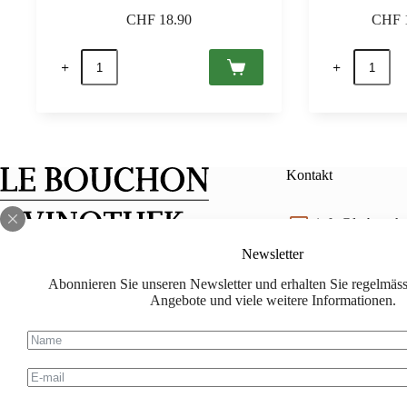
CHF
18.90
CHF
Hungaria
Villányi
Rosé
Franc
Extra
2017
Dry,
Villany
Etyek-
PDO,
Buda
Vylyan
PDO
0,75
0,75
Menge
Kontakt
Menge
info@le-bouch
Newsletter
Facebook
Instagram
lebouchon.ch@
Abonnieren Sie unseren Newsletter und erhalten Sie regelmässi
Angebote und viele weitere Informationen.
078 714 88 88