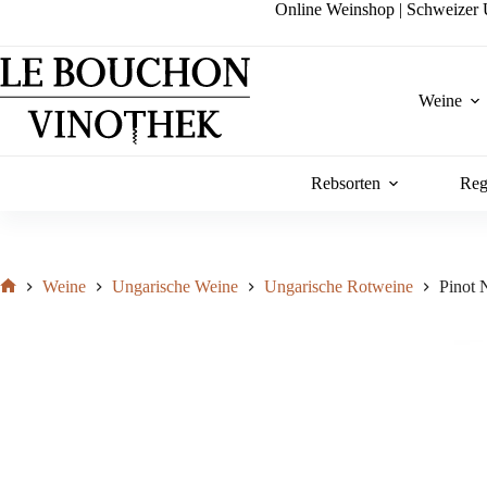
Zum
Online Weinshop | Schweizer U
Inhalt
springen
Weine
Rebsorten
Reg
Weine
Ungarische Weine
Ungarische Rotweine
Pinot 
Start