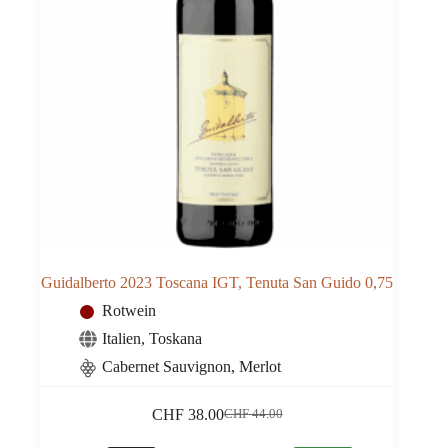
Guidalberto 2023 Toscana IGT, Tenuta San Guido 0,75
Rotwein
Italien
,
Toskana
Cabernet Sauvignon, Merlot
CHF
38.00
CHF
44.00
Ursprünglicher
Aktueller
Preis
Preis