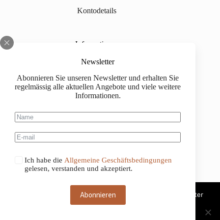
Kontodetails
Informationen
Über uns
Newsletter
Abonnieren Sie unseren Newsletter und erhalten Sie
Impressum
regelmässig alle aktuellen Angebote und viele weitere
Informationen.
Versand
Kaufinformationen
Allgemeine Geschäftsbedingungen
Ich habe die
Allgemeine Geschäftsbedingungen
gelesen, verstanden und akzeptiert.
Abonnieren
Diese Website benutzt Cookies. Wenn du die Website weiter
nutzt, gehen wir von deinem Einverständnis aus.
Deutsch
Français