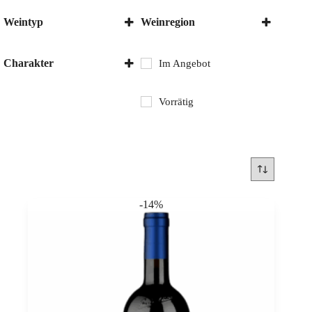
Weintyp
Weinregion
Rotwein
Italien
Toskana
Charakter
Im Angebot
Trocken
Vorrätig
-14%