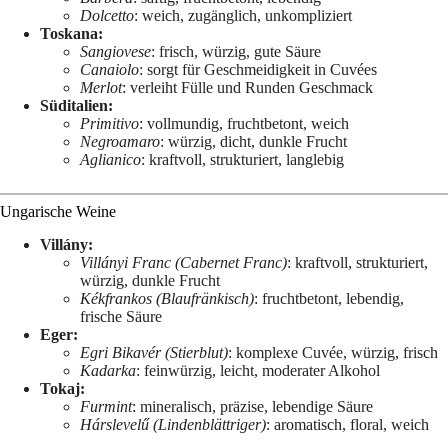
Dolcetto
: weich, zugänglich, unkompliziert
Toskana:
Sangiovese
: frisch, würzig, gute Säure
Canaiolo
: sorgt für Geschmeidigkeit in Cuvées
Merlot
: verleiht Fülle und Runden Geschmack
Süditalien:
Primitivo
: vollmundig, fruchtbetont, weich
Negroamaro
: würzig, dicht, dunkle Frucht
Aglianico
: kraftvoll, strukturiert, langlebig
Ungarische Weine
Villány:
Villányi Franc (Cabernet Franc)
: kraftvoll, strukturiert,
würzig, dunkle Frucht
Kékfrankos (Blaufränkisch)
: fruchtbetont, lebendig,
frische Säure
Eger:
Egri Bikavér (Stierblut)
: komplexe Cuvée, würzig, frisch
Kadarka
: feinwürzig, leicht, moderater Alkohol
Tokaj:
Furmint
: mineralisch, präzise, lebendige Säure
Hárslevelű (Lindenblättriger)
: aromatisch, floral, weich