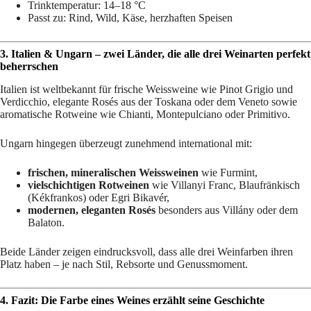
Trinktemperatur: 14–18 °C
Passt zu: Rind, Wild, Käse, herzhaften Speisen
3. Italien & Ungarn – zwei Länder, die alle drei Weinarten perfekt
beherrschen
Italien ist weltbekannt für frische Weissweine wie Pinot Grigio und
Verdicchio, elegante Rosés aus der Toskana oder dem Veneto sowie
aromatische Rotweine wie Chianti, Montepulciano oder Primitivo.
Ungarn hingegen überzeugt zunehmend international mit:
frischen, mineralischen Weissweinen
wie Furmint,
vielschichtigen Rotweinen
wie Villanyi Franc, Blaufränkisch
(Kékfrankos) oder Egri Bikavér,
modernen, eleganten Rosés
besonders aus Villány oder dem
Balaton.
Beide Länder zeigen eindrucksvoll, dass alle drei Weinfarben ihren
Platz haben – je nach Stil, Rebsorte und Genussmoment.
4. Fazit: Die Farbe eines Weines erzählt seine Geschichte