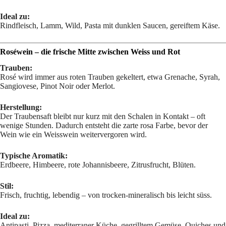
Ideal zu:
Rindfleisch, Lamm, Wild, Pasta mit dunklen Saucen, gereiftem Käse.
Roséwein – die frische Mitte zwischen Weiss und Rot
Trauben:
Rosé wird immer aus roten Trauben gekeltert, etwa Grenache, Syrah,
Sangiovese, Pinot Noir oder Merlot.
Herstellung:
Der Traubensaft bleibt nur kurz mit den Schalen in Kontakt – oft
wenige Stunden. Dadurch entsteht die zarte rosa Farbe, bevor der
Wein wie ein Weisswein weitervergoren wird.
Typische Aromatik:
Erdbeere, Himbeere, rote Johannisbeere, Zitrusfrucht, Blüten.
Stil:
Frisch, fruchtig, lebendig – von trocken-mineralisch bis leicht süss.
Ideal zu:
Antipasti, Pizza, mediterraner Küche, gegrilltem Gemüse, Quiches und