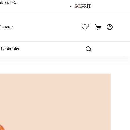
b Fr. 99.-
DE
FR
IT
♡
berater
Warenkorb
chenkühler