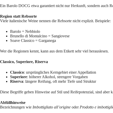
Ein Barolo DOCG etwa garantiert nicht nur Herkunft, sondern auch Reb
Region statt Rebsorte
Viele italienische Weine nennen die Rebsorte nicht explizit. Beispiele:
Barolo = Nebbiolo
Brunello di Montalcino = Sangiovese
Soave Classico = Garganega
Wer die Regionen kennt, kann aus dem Etikett sehr viel herauslesen.
Classico, Superiore, Riserva
Classico
: ursprüngliches Kerngebiet einer Appellation
Superiore
: höherer Alkohol, strengere Vorgaben
Riserva
: längere Reifung, oft mehr Tiefe und Struktur
Diese Begriffe geben Hinweise auf Stil und Reifepotenzial, sind aber k
Abfüllhinweise
Bezeichnungen wie
Imbottigliato all’origine
oder
Prodotto e imbottigl