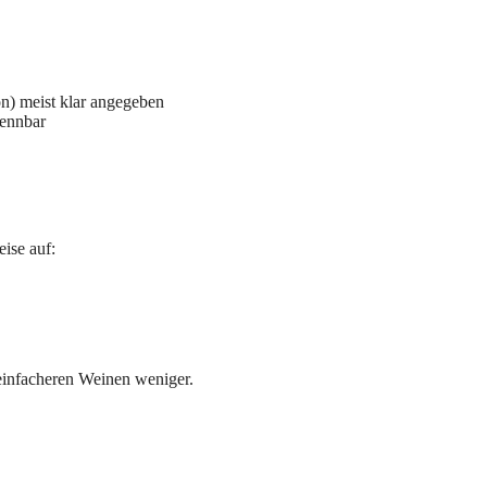
on) meist klar angegeben
kennbar
ise auf:
 einfacheren Weinen weniger.